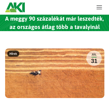
A meggy 90 százalékát már leszedték,
az országos átlag több a tavalyinál
Hírek
JÚL
31