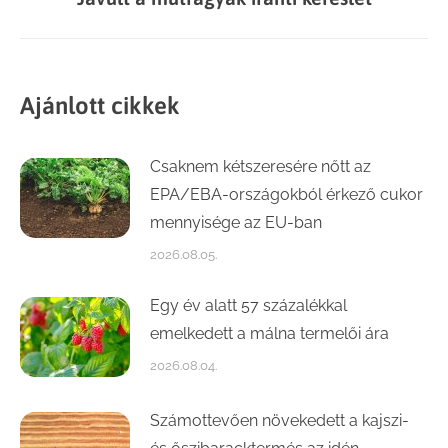
post:
Ajánlott cikkek
Csaknem kétszeresére nőtt az
EPA/EBA-országokból érkező cukor
mennyisége az EU-ban
2026.08.05.
Egy év alatt 57 százalékkal
emelkedett a málna termelői ára
2026.08.04.
Számottevően növekedett a kajszi-