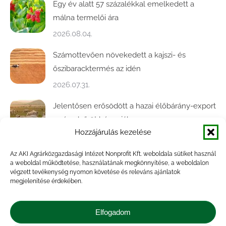
Egy év alatt 57 százalékkal emelkedett a
málna termelői ára
2026.08.04.
Számottevően növekedett a kajszi- és
őszibaracktermés az idén
2026.07.31.
Jelentősen erősödött a hazai élőbárány-export
az év első öt hónapjában
Hozzájárulás kezelése
2026.07.28.
Az AKI Agrárközgazdasági Intézet Nonprofit Kft. weboldala sütiket használ
Közel ötödével bővült a baromfivágás
a weboldal működtetése, használatának megkönnyítése, a weboldalon
Magyarországon
végzett tevékenység nyomon követése és releváns ajánlatok
megjelenítése érdekében.
2026.07.28.
A végéhez közelít az őszi búza betakarítása
Elfogadom
2026.07.21.