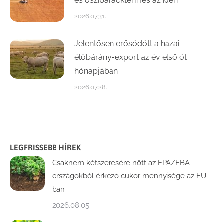
és őszibaracktermés az idén
2026.07.31.
Jelentősen erősödött a hazai
élőbárány-export az év első öt
hónapjában
2026.07.28.
LEGFRISSEBB HÍREK
Csaknem kétszeresére nőtt az EPA/EBA-
országokból érkező cukor mennyisége az EU-
ban
2026.08.05.