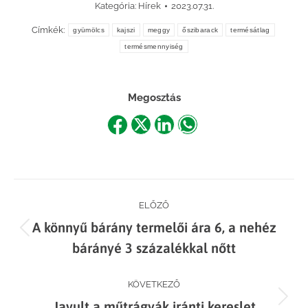
Kategória:
Hírek
2023.07.31.
Címkék:
gyümölcs
kajszi
meggy
őszibarack
termésátlag
termésmennyiség
Megosztás
Share
Share
Share
Share
on
on
on
on
Facebook
X
LinkedIn
WhatsApp
Post
ELŐZŐ
A könnyű bárány termelői ára 6, a nehéz
navigation
Previous
bárányé 3 százalékkal nőtt
post:
KÖVETKEZŐ
Next
Javult a műtrágyák iránti kereslet