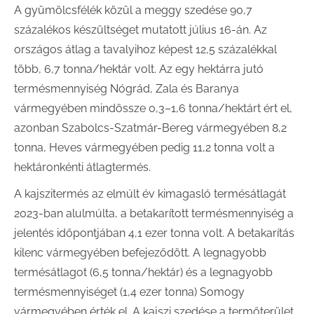
A gyümölcsfélék közül a meggy szedése 90,7
százalékos készültséget mutatott július 16-án. Az
országos átlag a tavalyihoz képest 12,5 százalékkal
több, 6,7 tonna/hektár volt. Az egy hektárra jutó
termésmennyiség Nógrád, Zala és Baranya
vármegyében mindössze 0,3–1,6 tonna/hektárt ért el,
azonban Szabolcs-Szatmár-Bereg vármegyében 8,2
tonna, Heves vármegyében pedig 11,2 tonna volt a
hektáronkénti átlagtermés.
A kajszitermés az elmúlt év kimagasló termésátlagát
2023-ban alulmúlta, a betakarított termésmennyiség a
jelentés időpontjában 4,1 ezer tonna volt. A betakarítás
kilenc vármegyében befejeződött. A legnagyobb
termésátlagot (6,5 tonna/hektár) és a legnagyobb
termésmennyiséget (1,4 ezer tonna) Somogy
vármegyében érték el. A kajszi szedése a termőterület