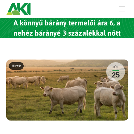
A könnyű bárány termelői ára 6, a
nehéz bárányé 3 százalékkal nőtt
Hírek
JÚL
25