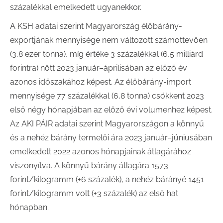
százalékkal emelkedett ugyanekkor.
A KSH adatai szerint Magyarország élőbárány-
exportjának mennyisége nem változott számottevően
(3,8 ezer tonna), míg értéke 3 százalékkal (6,5 milliárd
forintra) nőtt 2023 január–áprilisában az előző év
azonos időszakához képest. Az élőbárány-import
mennyisége 77 százalékkal (6,8 tonna) csökkent 2023
első négy hónapjában az előző évi volumenhez képest.
Az AKI PÁIR adatai szerint Magyarországon a könnyű
és a nehéz bárány termelői ára 2023 január–júniusában
emelkedett 2022 azonos hónapjainak átlagárához
viszonyítva. A könnyű bárány átlagára 1573
forint/kilogramm (+6 százalék), a nehéz bárányé 1451
forint/kilogramm volt (+3 százalék) az első hat
hónapban.