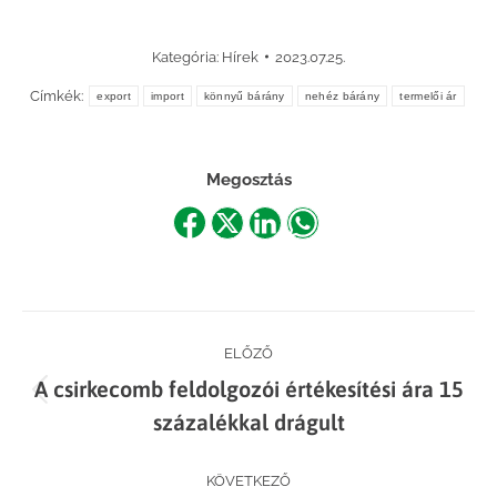
Kategória:
Hírek
2023.07.25.
Címkék:
export
import
könnyű bárány
nehéz bárány
termelői ár
Megosztás
Share
Share
Share
Share
on
on
on
on
Facebook
X
LinkedIn
WhatsApp
Post
ELŐZŐ
A csirkecomb feldolgozói értékesítési ára 15
navigation
Previous
százalékkal drágult
post:
KÖVETKEZŐ