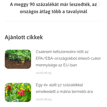
A meggy 90 százalékát már leszedték, az
Next
országos átlag több a tavalyinál
post:
Ajánlott cikkek
Csaknem kétszeresére nőtt az
EPA/EBA-országokból érkező cukor
mennyisége az EU-ban
2026.08.05.
Egy év alatt 57 százalékkal
emelkedett a málna termelői ára
2026.08.04.