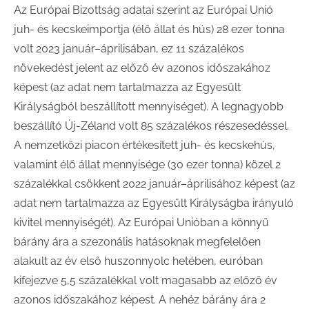
Az Európai Bizottság adatai szerint az Európai Unió
juh- és kecskeimportja (élő állat és hús) 28 ezer tonna
volt 2023 január–áprilisában, ez 11 százalékos
növekedést jelent az előző év azonos időszakához
képest (az adat nem tartalmazza az Egyesült
Királyságból beszállított mennyiséget). A legnagyobb
beszállító Új-Zéland volt 85 százalékos részesedéssel.
A nemzetközi piacon értékesített juh- és kecskehús,
valamint élő állat mennyisége (30 ezer tonna) közel 2
százalékkal csökkent 2022 január–áprilisához képest (az
adat nem tartalmazza az Egyesült Királyságba irányuló
kivitel mennyiségét). Az Európai Unióban a könnyű
bárány ára a szezonális hatásoknak megfelelően
alakult az év első huszonnyolc hetében, euróban
kifejezve 5,5 százalékkal volt magasabb az előző év
azonos időszakához képest. A nehéz bárány ára 2