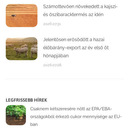
Számottevően növekedett a kajszi-
és őszibaracktermés az idén
2026.07.31.
Jelentősen erősödött a hazai
élőbárány-export az év első öt
hónapjában
2026.07.28.
LEGFRISSEBB HÍREK
Csaknem kétszeresére nőtt az EPA/EBA-
országokból érkező cukor mennyisége az EU-
ban