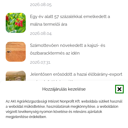
2026.08.05.
Egy év alatt 57 százalékkal emelkedett a
málna termelői ára
2026.08.04.
Számottevően növekedett a kajszi- és
őszibaracktermés az idén
2026.07.31.
Jelentősen erősödött a hazai élőbárány-export
az év első öt hónapjában
Hozzájárulás kezelése
2026.07.28.
Az AKI Agrárközgazdasági Intézet Nonprofit Kft. weboldala sütiket használ
Közel ötödével bővült a baromfivágás
a weboldal működtetése, használatának megkönnyítése, a weboldalon
Magyarországon
végzett tevékenység nyomon követése és releváns ajánlatok
megjelenítése érdekében.
2026.07.28.