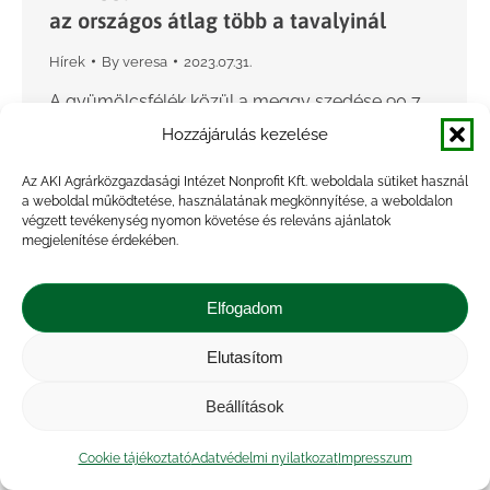
az országos átlag több a tavalyinál
Hírek
By
veresa
2023.07.31.
A gyümölcsfélék közül a meggy szedése 90,7
százalékos készültséget mutatott július 16-án.
Hozzájárulás kezelése
Az országos átlag a tavalyihoz képest 12,5
Az AKI Agrárközgazdasági Intézet Nonprofit Kft. weboldala sütiket használ
százalékkal több, 6,7 tonna/hektár volt. Az egy
a weboldal működtetése, használatának megkönnyítése, a weboldalon
hektárra jutó termésmennyiség Nógrád,…
végzett tevékenység nyomon követése és releváns ajánlatok
megjelenítése érdekében.
Elfogadom
Elutasítom
Beállítások
Cookie tájékoztató
Adatvédelmi nyilatkozat
Impresszum