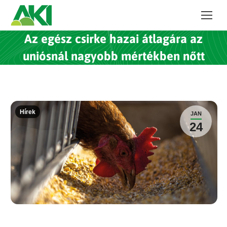
Az egész csirke hazai átlagára az
uniósnál nagyobb mértékben nőtt
Hírek
JAN
24