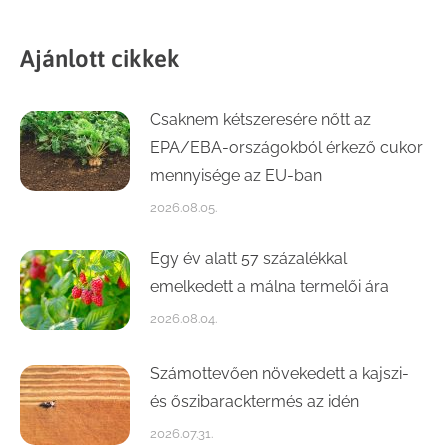
Ajánlott cikkek
Csaknem kétszeresére nőtt az
EPA/EBA-országokból érkező cukor
mennyisége az EU-ban
2026.08.05.
Egy év alatt 57 százalékkal
emelkedett a málna termelői ára
2026.08.04.
Számottevően növekedett a kajszi-
és őszibaracktermés az idén
2026.07.31.