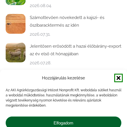
2026.08.04.
Számottevően növekedett a kajszi- és
őszibaracktermés az idén
2026.07.31.
Jelentősen erősödött a hazai élőbárány-export
az év első öt hónapjában
2026.07.28.
Közel ötödével bővült a baromfivágás
Hozzájárulás kezelése
Magyarországon
Az AKI Agrárközgazdasági Intézet Nonprofit Kft. weboldala sütiket használ
2026.07.28.
a weboldal működtetése, használatának megkönnyítése, a weboldalon
végzett tevékenység nyomon követése és releváns ajánlatok
A végéhez közelít az őszi búza betakarítása
megjelenítése érdekében.
2026.07.21.
Elfogadom