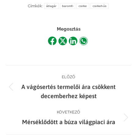
Címkék:
átlagár
baromfi
csirke
csirkehús
Megosztás
Share
Share
Share
Share
on
on
on
on
Facebook
X
LinkedIn
WhatsApp
Post
ELŐZŐ
A vágósertés termelői ára csökkent
navigation
Previous
decemberhez képest
post:
KÖVETKEZŐ
Next
Mérséklődött a búza világpiaci ára
post: