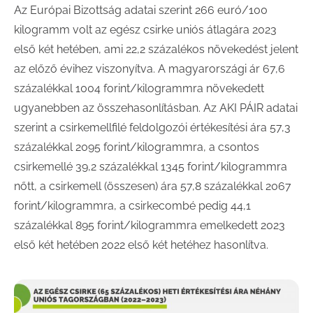
Az Európai Bizottság adatai szerint 266 euró/100
kilogramm volt az egész csirke uniós átlagára 2023
első két hetében, ami 22,2 százalékos növekedést jelent
az előző évihez viszonyítva. A magyarországi ár 67,6
százalékkal 1004 forint/kilogrammra növekedett
ugyanebben az összehasonlításban. Az AKI PÁIR adatai
szerint a csirkemellfilé feldolgozói értékesítési ára 57,3
százalékkal 2095 forint/kilogrammra, a csontos
csirkemellé 39,2 százalékkal 1345 forint/kilogrammra
nőtt, a csirkemell (összesen) ára 57,8 százalékkal 2067
forint/kilogrammra, a csirkecombé pedig 44,1
százalékkal 895 forint/kilogrammra emelkedett 2023
első két hetében 2022 első két hetéhez hasonlítva.