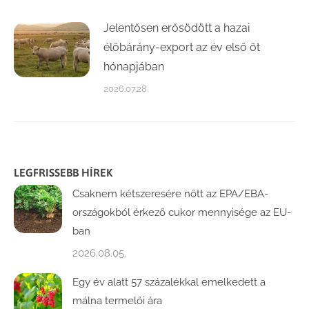
Jelentősen erősödött a hazai
élőbárány-export az év első öt
hónapjában
2026.07.28.
LEGFRISSEBB HÍREK
Csaknem kétszeresére nőtt az EPA/EBA-
országokból érkező cukor mennyisége az EU-
ban
2026.08.05.
Egy év alatt 57 százalékkal emelkedett a
málna termelői ára