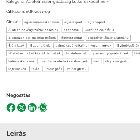
Kategória:
Az élelmiszer-gazdaság külkereskedelme
Cikkszám:
EGK-2011-09
Címkék:
agrár-külkereskedelem
agrárexport
agrárimport
Állati és növényi zsírok és olajok
behozatal
Cukor és cukoráruk
Élelmiszer-ipari melléktermékek
élelmiszeripar
elkészített állati takarmány
Élő állatok
Gabonafélék
gyümölcsből előállított készítmények
Gyümölcsfélék
Húsból és halból készült termékek
Húsféleségek
ipari és gyógynövények
kivi
külkereskedelem
Különböző ehető készítmények
méz
olajos magvak
tejtermékek
tojás
Zöldségből
zöldségfélék
Megosztás
Share
Share
Share
Share
on
on
on
on
Facebook
X
LinkedIn
WhatsApp
Leírás