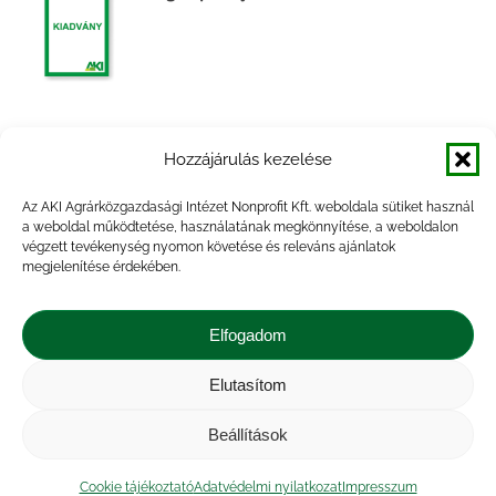
Agrárpiaci jelentések – Baromfi
Hozzájárulás kezelése
Az AKI Agrárközgazdasági Intézet Nonprofit Kft. weboldala sütiket használ
a weboldal működtetése, használatának megkönnyítése, a weboldalon
végzett tevékenység nyomon követése és releváns ajánlatok
megjelenítése érdekében.
Agrárpiaci jelentések – Baromfi
Elfogadom
Elutasítom
Beállítások
Impresszum
|
Kapcsolat
|
Jogi nyilatkozat
|
Közérdekű adatok
|
Adatvédelmi nyilatkozat
|
Cookie tájékoztató
Adatvédelmi nyilatkozat
Impresszum