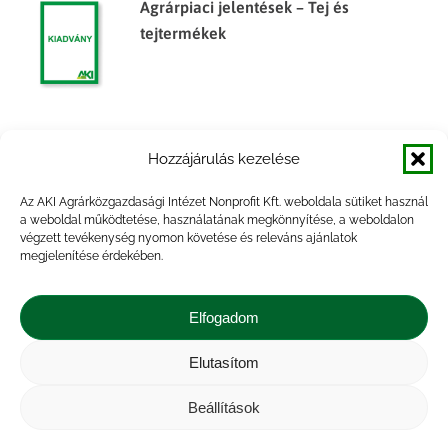
Agrárpiaci jelentések – Tej és
tejtermékek
Agrárpiaci jelentések – Tej és
Hozzájárulás kezelése
tejtermékek
Az AKI Agrárközgazdasági Intézet Nonprofit Kft. weboldala sütiket használ
a weboldal működtetése, használatának megkönnyítése, a weboldalon
végzett tevékenység nyomon követése és releváns ajánlatok
megjelenítése érdekében.
Agrárpiaci jelentések – Tej és
tejtermékek
Elfogadom
Elutasítom
Beállítások
Impresszum
|
Kapcsolat
|
Jogi nyilatkozat
|