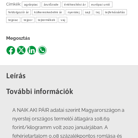
Címkék:
agrárpiac
árutőzsde
értékesítési ár
európai unió
feldolgozói ár
külkereskedelmi ár
nyerstej
sajt
tej
tejfelvásárlás
tejpiac
tejpor
tejtermékek
vaj
Megosztás
Share
Share
Share
Share
on
on
on
on
Facebook
X
LinkedIn
WhatsApp
Leírás
További információk
A NAIK AKI PÁIR adatai szerint Magyarországon a
nyerstej országos termelői átlagára 108,69
forint/kilogramm volt 2020 januárjában. A
fehérjetartalom 0,08 százalékpontos romlása és