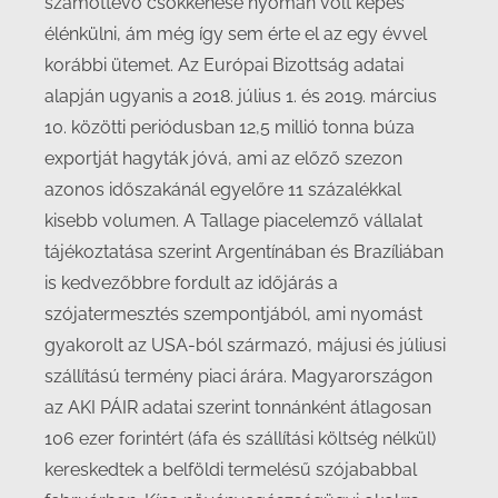
számottevő csökkenése nyomán volt képes
élénkülni, ám még így sem érte el az egy évvel
korábbi ütemet. Az Európai Bizottság adatai
alapján ugyanis a 2018. július 1. és 2019. március
10. közötti periódusban 12,5 millió tonna búza
exportját hagyták jóvá, ami az előző szezon
azonos időszakánál egyelőre 11 százalékkal
kisebb volumen. A Tallage piacelemző vállalat
tájékoztatása szerint Argentínában és Brazíliában
is kedvezőbbre fordult az időjárás a
szójatermesztés szempontjából, ami nyomást
gyakorolt az USA-ból származó, májusi és júliusi
szállítású termény piaci árára. Magyarországon
az AKI PÁIR adatai szerint tonnánként átlagosan
106 ezer forintért (áfa és szállítási költség nélkül)
kereskedtek a belföldi termelésű szójababbal