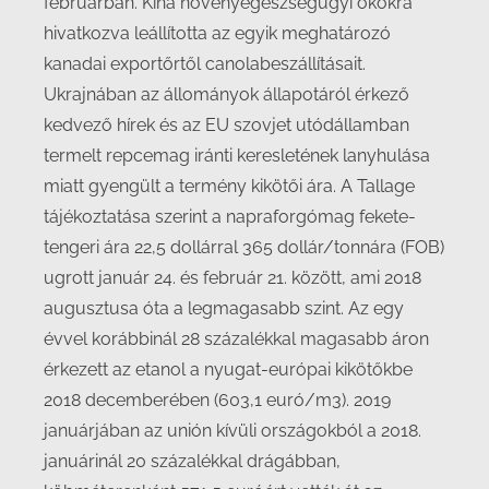
februárban. Kína növényegészségügyi okokra
hivatkozva leállította az egyik meghatározó
kanadai exportőrtől canolabeszállításait.
Ukrajnában az állományok állapotáról érkező
kedvező hírek és az EU szovjet utódállamban
termelt repcemag iránti keresletének lanyhulása
miatt gyengült a termény kikötői ára. A Tallage
tájékoztatása szerint a napraforgómag fekete-
tengeri ára 22,5 dollárral 365 dollár/tonnára (FOB)
ugrott január 24. és február 21. között, ami 2018
augusztusa óta a legmagasabb szint. Az egy
évvel korábbinál 28 százalékkal magasabb áron
érkezett az etanol a nyugat-európai kikötőkbe
2018 decemberében (603,1 euró/m3). 2019
januárjában az unión kívüli országokból a 2018.
januárinál 20 százalékkal drágábban,