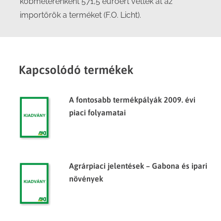
köbméterenként 571,5 euróért vették át az
importőrök a terméket (F.O. Licht).
Kapcsolódó termékek
A fontosabb termékpályák 2009. évi
piaci folyamatai
Agrárpiaci jelentések – Gabona és ipari
növények