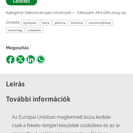
Letöltés
Kategória:
Gabona és ipari növények
Cikkszám:
APJ-GIN-2019-05
Címkék:
agrárpiac
búza
gabona
kukorica
napraforgómag
repcemag
szójabab
Megosztás
Share
Share
Share
Share
on
on
on
on
Facebook
X
LinkedIn
WhatsApp
Leírás
További információk
Az Európai Unióban megtermelt búza kivitele
csak a fekete-tengeri készletek szűkülése és az ár