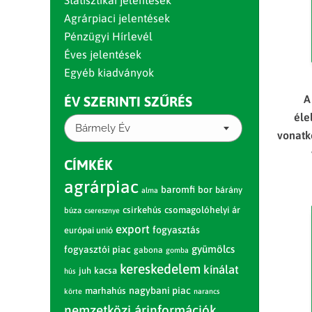
Statisztikai jelentések
Agrárpiaci jelentések
Pénzügyi Hírlevél
Éves jelentések
Egyéb kiadványok
A
ÉV SZERINTI SZŰRÉS
éle
Bármely Év
vonatk
CÍMKÉK
agrárpiac
baromfi
bor
bárány
alma
csirkehús
csomagolóhelyi ár
búza
cseresznye
export
fogyasztás
európai unió
gyümölcs
fogyasztói piac
gabona
gomba
kereskedelem
kínálat
juh
kacsa
hús
nagybani piac
marhahús
körte
narancs
nemzetközi árinformációk