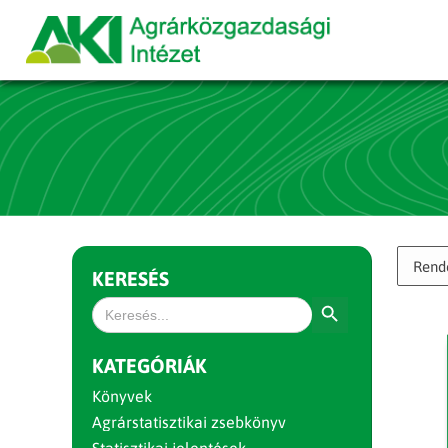
KERESÉS
Search Button
Search
for:
KATEGÓRIÁK
Könyvek
Agrárstatisztikai zsebkönyv