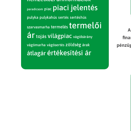
piaci jelentés
piac
paradicsom
pulyka
pulykahús
sertés
sertéshús
termelői
termelés
szarvasmarha
A
ár
világpiac
tojás
vágóbárány
fina
zöldség
pénzüg
vágómarha
vágósertés
árak
értékesítési ár
átlagár