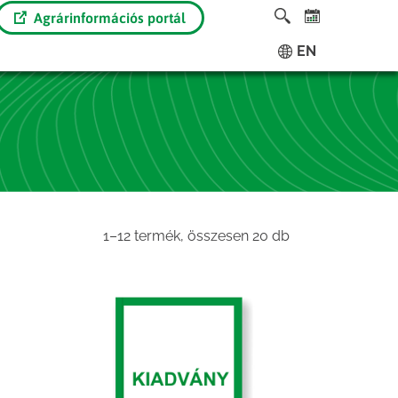
Agrárinformációs portál
EN
Sorted
1–12 termék, összesen 20 db
by
latest