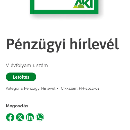
Pénzügyi hírlevél
V. évfolyam 1. szám
Letöltés
Kategória:
Pénzügyi Hírlevél
Cikkszám:
PH-2012-01
Megosztás
Share
Share
Share
Share
on
on
on
on