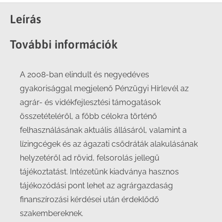
Facebook
X
LinkedIn
WhatsApp
Leírás
További információk
A 2008-ban elindult és negyedéves
gyakorisággal megjelenő Pénzügyi Hírlevél az
agrár- és vidékfejlesztési támogatások
összetételéről, a főbb célokra történő
felhasználásának aktuális állásáról, valamint a
lízingcégek és az ágazati csődráták alakulásának
helyzetéről ad rövid, felsorolás jellegű
tájékoztatást. Intézetünk kiadványa hasznos
tájékozódási pont lehet az agrárgazdaság
finanszírozási kérdései után érdeklődő
szakembereknek.