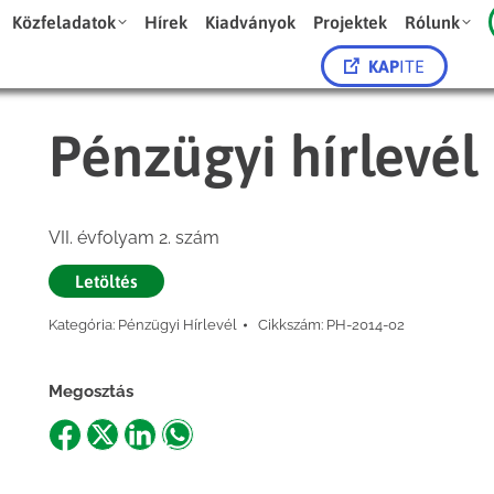
Közfeladatok
Hírek
Kiadványok
Projektek
Rólunk
KAP
ITE
Pénzügyi hírlevél
VII. évfolyam 2. szám
Letöltés
Kategória:
Pénzügyi Hírlevél
Cikkszám:
PH-2014-02
Megosztás
Share
Share
Share
Share
on
on
on
on