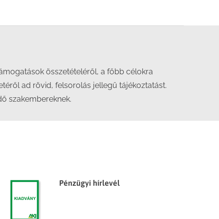
támogatások összetételéről, a főbb célokra
éről ad rövid, felsorolás jellegű tájékoztatást.
lődő szakembereknek.
Pénzügyi hírlevél