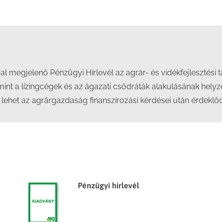
Facebook
X
LinkedIn
WhatsApp
 megjelenő Pénzügyi Hírlevél az agrár- és vidékfejlesztési 
mint a lízingcégek és az ágazati csődráták alakulásának helyzet
 lehet az agrárgazdaság finanszírozási kérdései után érdek
Pénzügyi hírlevél