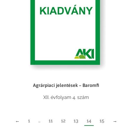
Agrárpiaci jelentések – Baromfi
XII. évfolyam 4. szám
←
1
…
11
12
13
14
15
→