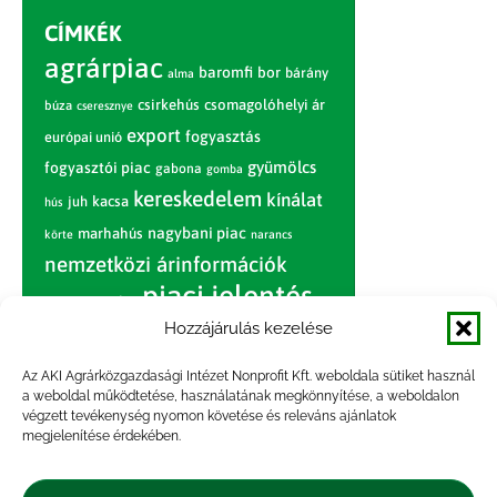
CÍMKÉK
agrárpiac
baromfi
bor
bárány
alma
csirkehús
csomagolóhelyi ár
búza
cseresznye
export
fogyasztás
európai unió
gyümölcs
fogyasztói piac
gabona
gomba
kereskedelem
kínálat
juh
kacsa
hús
nagybani piac
marhahús
körte
narancs
nemzetközi árinformációk
piaci jelentés
piac
paradicsom
Hozzájárulás kezelése
pulyka
pulykahús
sertés
sertéshús
termelői
termelés
szarvasmarha
Az AKI Agrárközgazdasági Intézet Nonprofit Kft. weboldala sütiket használ
ár
a weboldal működtetése, használatának megkönnyítése, a weboldalon
világpiac
tojás
vágóbárány
végzett tevékenység nyomon követése és releváns ajánlatok
zöldség
megjelenítése érdekében.
vágómarha
vágósertés
árak
értékesítési ár
átlagár