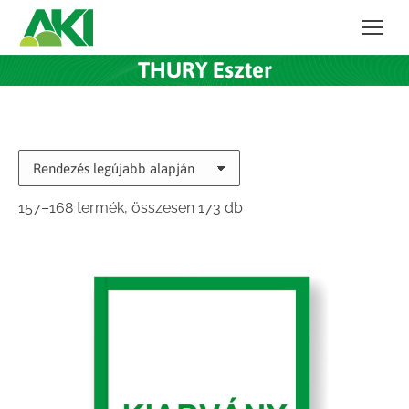
THURY Eszter
Sorted
157–168 termék, összesen 173 db
by
latest