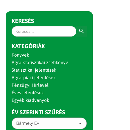
KERESÉS
Search Button
Search
for:
KATEGÓRIÁK
Könyvek
Agrárstatisztikai zsebkönyv
Statisztikai jelentések
Agrárpiaci jelentések
Pénzügyi Hírlevél
Éves jelentések
Egyéb kiadványok
ÉV SZERINTI SZŰRÉS
Bármely Év