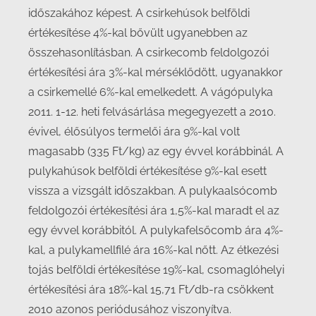
időszakához képest. A csirkehúsok belföldi
értékesítése 4%-kal bővült ugyanebben az
összehasonlításban. A csirkecomb feldolgozói
értékesítési ára 3%-kal mérséklődött, ugyanakkor
a csirkemellé 6%-kal emelkedett. A vágópulyka
2011. 1-12. heti felvásárlása megegyezett a 2010.
évivel, élősúlyos termelői ára 9%-kal volt
magasabb (335 Ft/kg) az egy évvel korábbinál. A
pulykahúsok belföldi értékesítése 9%-kal esett
vissza a vizsgált időszakban. A pulykaalsócomb
feldolgozói értékesítési ára 1,5%-kal maradt el az
egy évvel korábbitól. A pulykafelsőcomb ára 4%-
kal, a pulykamellfilé ára 16%-kal nőtt. Az étkezési
tojás belföldi értékesítése 19%-kal, csomaglóhelyi
értékesítési ára 18%-kal 15,71 Ft/db-ra csökkent
2010 azonos periódusához viszonyítva.