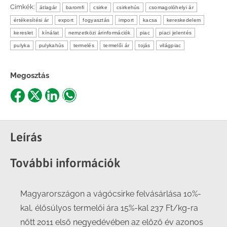
Címkék:
átlagár
baromfi
csirke
csirkehús
csomagolóhelyi ár
értékesítési ár
export
fogyasztás
import
kacsa
kereskedelem
kereslet
kínálat
nemzetközi árinformációk
piac
piaci jelentés
pulyka
pulykahús
termelés
termelői ár
tojás
világpiac
Megosztás
Share
Share
Share
Share
on
on
on
on
Facebook
X
LinkedIn
WhatsApp
Leírás
További információk
Magyarországon a vágócsirke felvásárlása 10%-
kal, élősúlyos termelői ára 15%-kal 237 Ft/kg-ra
nőtt 2011 első negyedévében az előző év azonos