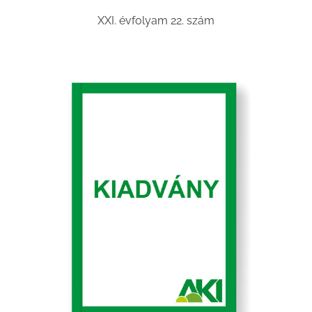
XXI. évfolyam 22. szám