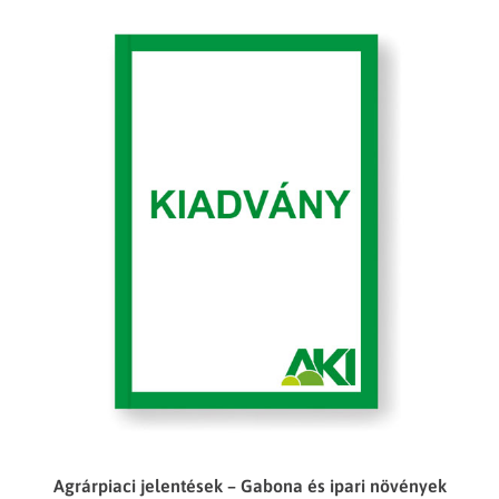
Agrárpiaci jelentések – Gabona és ipari növények