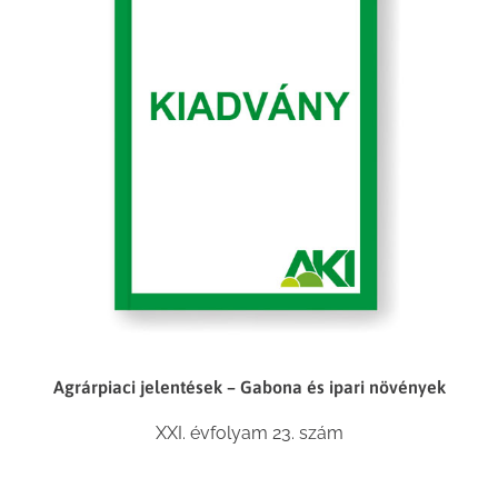
Agrárpiaci jelentések – Gabona és ipari növények
XXI. évfolyam 23. szám