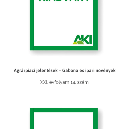
Agrárpiaci jelentések – Gabona és ipari növények
XXI. évfolyam 14. szám