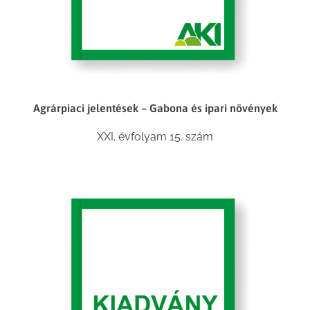
Agrárpiaci jelentések – Gabona és ipari növények
XXI. évfolyam 15. szám