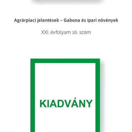
Agrárpiaci jelentések – Gabona és ipari növények
XXI. évfolyam 16. szám