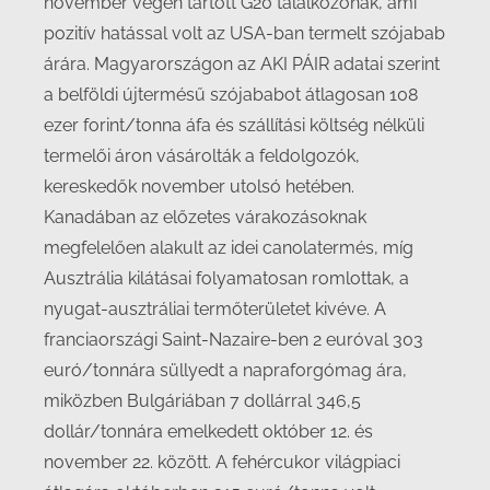
november végén tartott G20 találkozónak, ami
pozitív hatással volt az USA-ban termelt szójabab
árára. Magyarországon az AKI PÁIR adatai szerint
a belföldi újtermésű szójababot átlagosan 108
ezer forint/tonna áfa és szállítási költség nélküli
termelői áron vásárolták a feldolgozók,
kereskedők november utolsó hetében.
Kanadában az előzetes várakozásoknak
megfelelően alakult az idei canolatermés, míg
Ausztrália kilátásai folyamatosan romlottak, a
nyugat-ausztráliai termőterületet kivéve. A
franciaországi Saint-Nazaire-ben 2 euróval 303
euró/tonnára süllyedt a napraforgómag ára,
miközben Bulgáriában 7 dollárral 346,5
dollár/tonnára emelkedett október 12. és
november 22. között. A fehércukor világpiaci