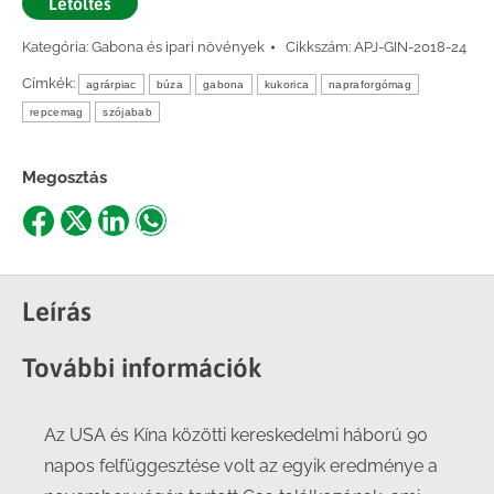
Letöltés
Kategória:
Gabona és ipari növények
Cikkszám:
APJ-GIN-2018-24
Címkék:
agrárpiac
búza
gabona
kukorica
napraforgómag
repcemag
szójabab
Megosztás
Share
Share
Share
Share
on
on
on
on
Facebook
X
LinkedIn
WhatsApp
Leírás
További információk
Az USA és Kína közötti kereskedelmi háború 90
napos felfüggesztése volt az egyik eredménye a