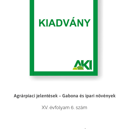
Agrárpiaci jelentések – Gabona és ipari növények
XV. évfolyam 6. szám