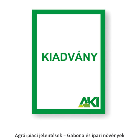
Agrárpiaci jelentések – Gabona és ipari növények