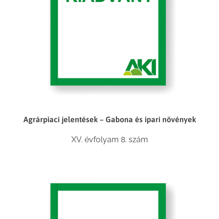
Agrárpiaci jelentések – Gabona és ipari növények
XV. évfolyam 8. szám