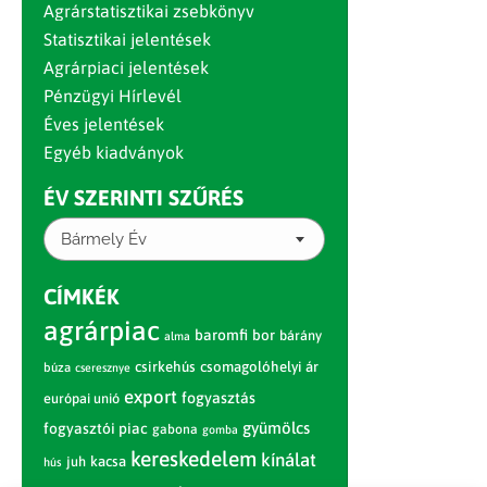
Agrárstatisztikai zsebkönyv
Statisztikai jelentések
Agrárpiaci jelentések
Pénzügyi Hírlevél
Éves jelentések
Egyéb kiadványok
ÉV SZERINTI SZŰRÉS
Bármely Év
CÍMKÉK
agrárpiac
baromfi
bor
bárány
alma
csirkehús
csomagolóhelyi ár
búza
cseresznye
export
fogyasztás
európai unió
gyümölcs
fogyasztói piac
gabona
gomba
kereskedelem
kínálat
juh
kacsa
hús