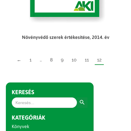
Növényvédő szerek értékesítése, 2014. év
←
1
…
8
9
10
11
12
KERESÉS
Search Button
Search
for:
KATEGÓRIÁK
Könyvek