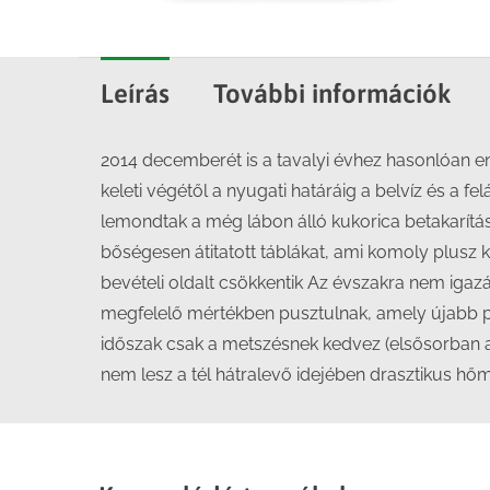
Leírás
További információk
2014 decemberét is a tavalyi évhez hasonlóan en
keleti végétől a nyugati határáig a belvíz és a fe
lemondtak a még lábon álló kukorica betakarítás
bőségesen átitatott táblákat, ami komoly plusz k
bevételi oldalt csökkentik Az évszakra nem igaz
megfelelő mértékben pusztulnak, amely újabb p
időszak csak a metszésnek kedvez (elsősorban 
nem lesz a tél hátralevő idejében drasztikus h