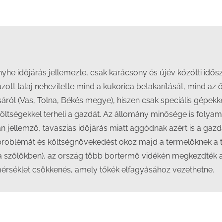
on
on
on
on
Facebook
X
LinkedIn
WhatsApp
yhe időjárás jellemezte, csak karácsony és újév közötti idős
lázott talaj nehezítette mind a kukorica betakarítását, mind az 
áról (Vas, Tolna, Békés megye), hiszen csak speciális gépekk
öltségekkel terheli a gazdát. Az állomány minősége is folyam
án jellemző, tavaszias időjárás miatt aggódnak azért is a ga
roblémát és költségnövekedést okoz majd a termelőknek a te
a szőlőkben), az ország több bortermő vidékén megkezdték 
őmérséklet csökkenés, amely tőkék elfagyásához vezethetne.