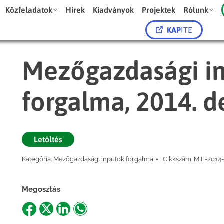
Közfeladatok
Hírek
Kiadványok
Projektek
Rólunk
KAP
ITE
Mezőgazdasági in
forgalma, 2014. 
Letöltés
Kategória:
Mezőgazdasági inputok forgalma
Cikkszám:
MIF-2014-
Megosztás
Share
Share
Share
Share