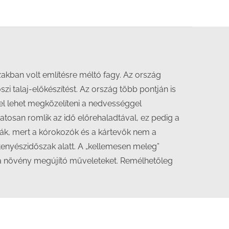
zakban volt említésre méltó fagy. Az ország
őszi talaj-előkészítést. Az ország több pontján is
el lehet megközelíteni a nedvességgel
atosan romlik az idő előrehaladtával, ez pedig a
zdák, mert a kórokozók és a kártevők nem a
nyészidőszak alatt. A „kellemesen meleg”
a növény megújító műveleteket. Remélhetőleg