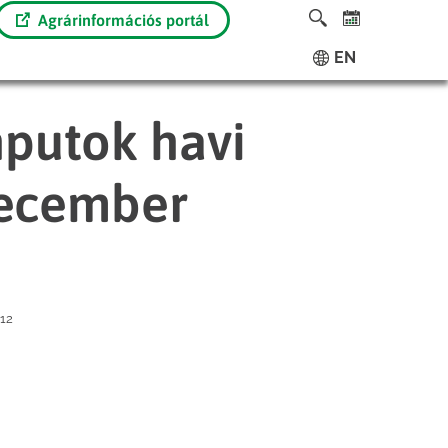
Agrárinformációs portál
EN
putok havi
december
12