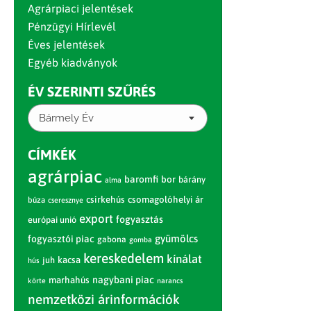
Agrárpiaci jelentések
Pénzügyi Hírlevél
Éves jelentések
Egyéb kiadványok
ÉV SZERINTI SZŰRÉS
Bármely Év
CÍMKÉK
agrárpiac
baromfi
bor
bárány
alma
csirkehús
csomagolóhelyi ár
búza
cseresznye
export
fogyasztás
európai unió
gyümölcs
fogyasztói piac
gabona
gomba
kereskedelem
kínálat
juh
kacsa
hús
nagybani piac
marhahús
körte
narancs
nemzetközi árinformációk