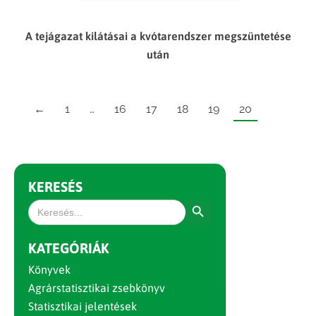
A tejágazat kilátásai a kvótarendszer megszüntetése
után
←
1
…
16
17
18
19
20
KERESÉS
Search Button
Search
for:
KATEGÓRIÁK
Könyvek
Agrárstatisztikai zsebkönyv
Statisztikai jelentések