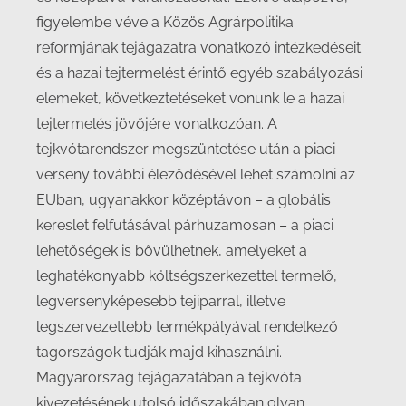
figyelembe véve a Közös Agrárpolitika
reformjának tejágazatra vonatkozó intézkedéseit
és a hazai tejtermelést érintő egyéb szabályozási
elemeket, következtetéseket vonunk le a hazai
tejtermelés jövőjére vonatkozóan. A
tejkvótarendszer megszüntetése után a piaci
verseny további éleződésével lehet számolni az
EUban, ugyanakkor középtávon – a globális
kereslet felfutásával párhuzamosan – a piaci
lehetőségek is bővülhetnek, amelyeket a
leghatékonyabb költségszerkezettel termelő,
legversenyképesebb tejiparral, illetve
legszervezettebb termékpályával rendelkező
tagországok tudják majd kihasználni.
Magyarország tejágazatában a tejkvóta
kivezetésének utolsó időszakában olyan