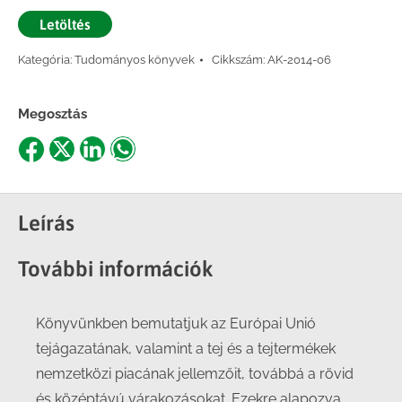
Letöltés
Kategória:
Tudományos könyvek
Cikkszám:
AK-2014-06
Megosztás
Share
Share
Share
Share
on
on
on
on
Facebook
X
LinkedIn
WhatsApp
Leírás
További információk
Könyvünkben bemutatjuk az Európai Unió
tejágazatának, valamint a tej és a tejtermékek
nemzetközi piacának jellemzőit, továbbá a rövid
és középtávú várakozásokat. Ezekre alapozva,