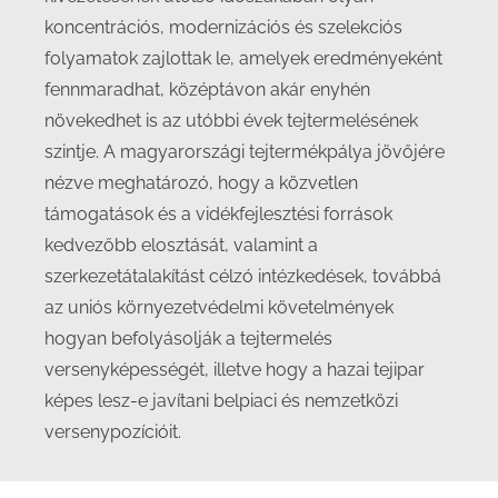
koncentrációs, modernizációs és szelekciós
folyamatok zajlottak le, amelyek eredményeként
fennmaradhat, középtávon akár enyhén
növekedhet is az utóbbi évek tejtermelésének
szintje. A magyarországi tejtermékpálya jövőjére
nézve meghatározó, hogy a közvetlen
támogatások és a vidékfejlesztési források
kedvezőbb elosztását, valamint a
szerkezetátalakítást célzó intézkedések, továbbá
az uniós környezetvédelmi követelmények
hogyan befolyásolják a tejtermelés
versenyképességét, illetve hogy a hazai tejipar
képes lesz-e javítani belpiaci és nemzetközi
versenypozícióit.