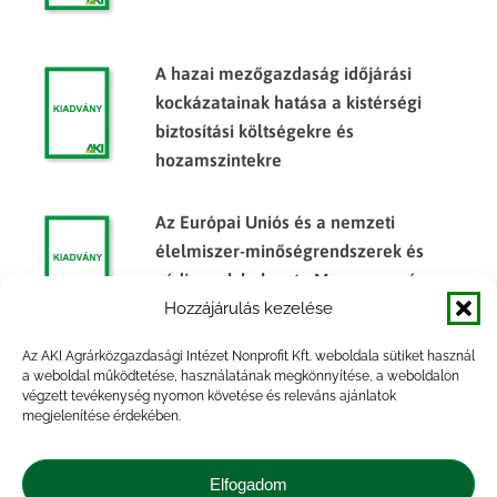
A hazai mezőgazdaság időjárási
kockázatainak hatása a kistérségi
biztosítási költségekre és
hozamszintekre
Az Európai Uniós és a nemzeti
élelmiszer-minőségrendszerek és
védjegyek helyzete Magyarországon
Hozzájárulás kezelése
Az AKI Agrárközgazdasági Intézet Nonprofit Kft. weboldala sütiket használ
Pénzügyi eszközök alkalmazása az
a weboldal működtetése, használatának megkönnyítése, a weboldalon
végzett tevékenység nyomon követése és releváns ajánlatok
élelmiszergazdaságban
megjelenítése érdekében.
Elfogadom