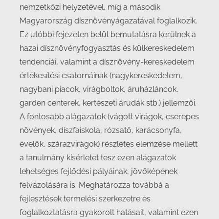
nemzetközi helyzetével, míg a második
Magyarország dísznövényágazatával foglalkozik.
Ez utóbbi fejezeten belül bemutatásra kerülnek a
hazai dísznövényfogyasztás és külkereskedelem
tendenciái, valamint a dísznövény-kereskedelem
értékesítési csatornáinak (nagykereskedelem,
nagybani piacok, virágboltok, áruházláncok,
garden centerek, kertészeti árudák stb.) jellemzői.
A fontosabb alágazatok (vágott virágok, cserepes
növények, díszfaiskola, rózsatő, karácsonyfa,
évelők, szárazvirágok) részletes elemzése mellett
a tanulmány kísérletet tesz ezen alágazatok
lehetséges fejlődési pályáinak, jövőképének
felvázolására is. Meghatározza továbbá a
fejlesztések termelési szerkezetre és
foglalkoztatásra gyakorolt hatásait, valamint ezen