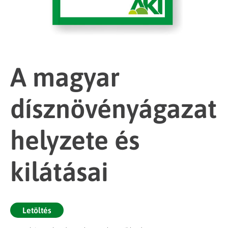
A magyar
dísznövényágazat
helyzete és
kilátásai
Letöltés