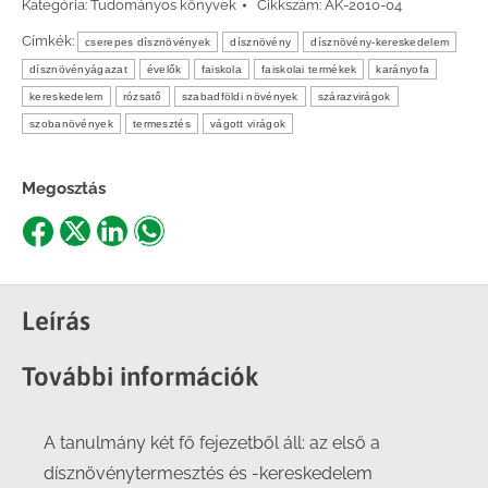
Kategória:
Tudományos könyvek
Cikkszám:
AK-2010-04
Címkék:
cserepes dísznövények
dísznövény
dísznövény-kereskedelem
dísznövényágazat
évelők
faiskola
faiskolai termékek
karányofa
kereskedelem
rózsatő
szabadföldi növények
szárazvirágok
szobanövények
termesztés
vágott virágok
Megosztás
Share
Share
Share
Share
on
on
on
on
Facebook
X
LinkedIn
WhatsApp
Leírás
További információk
A tanulmány két fő fejezetből áll: az első a
dísznövénytermesztés és -kereskedelem