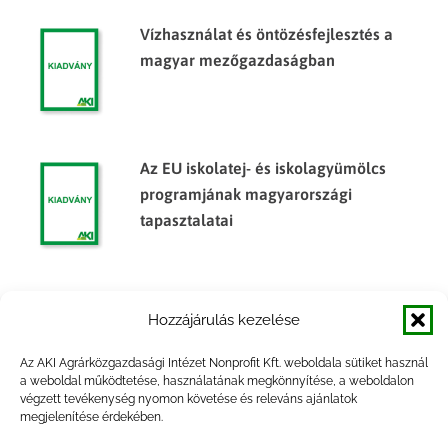
Vízhasználat és öntözésfejlesztés a
magyar mezőgazdaságban
Az EU iskolatej- és iskolagyümölcs
programjának magyarországi
tapasztalatai
A biomassza energetikai célú termelése
Hozzájárulás kezelése
Magyarországon
Az AKI Agrárközgazdasági Intézet Nonprofit Kft. weboldala sütiket használ
a weboldal működtetése, használatának megkönnyítése, a weboldalon
végzett tevékenység nyomon követése és releváns ajánlatok
megjelenítése érdekében.
Agrár- és vidékfejlesztési