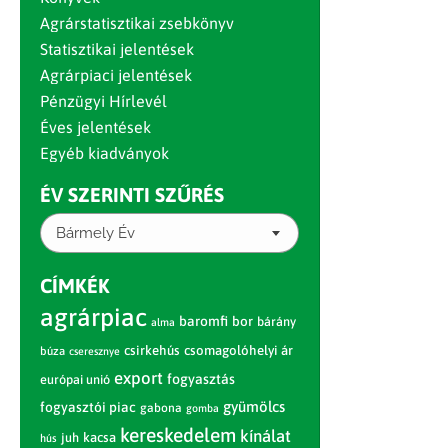
Agrárstatisztikai zsebkönyv
Statisztikai jelentések
Agrárpiaci jelentések
Pénzügyi Hírlevél
Éves jelentések
Egyéb kiadványok
ÉV SZERINTI SZŰRÉS
Bármely Év
CÍMKÉK
agrárpiac
baromfi
bor
bárány
alma
csirkehús
csomagolóhelyi ár
búza
cseresznye
export
fogyasztás
európai unió
gyümölcs
fogyasztói piac
gabona
gomba
kereskedelem
kínálat
juh
kacsa
hús