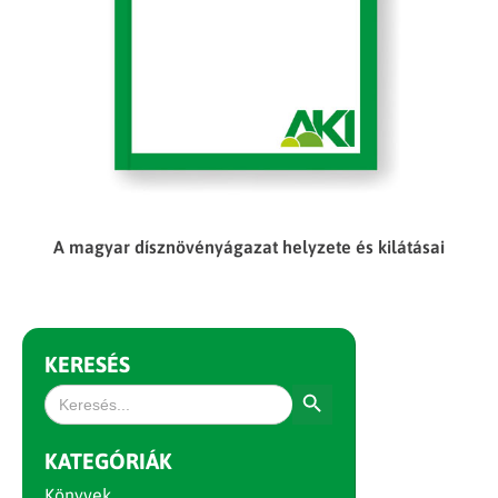
A magyar dísznövényágazat helyzete és kilátásai
KERESÉS
Search Button
Search
for:
KATEGÓRIÁK
Könyvek