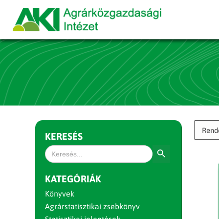
KERESÉS
Search Button
Search
for:
KATEGÓRIÁK
Könyvek
Agrárstatisztikai zsebkönyv