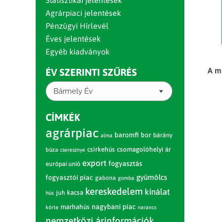
Statisztikai jelentések
Agrárpiaci jelentések
Pénzügyi Hírlevél
Éves jelentések
Egyéb kiadványok
A m
ÉV SZERINTI SZŰRÉS
Bármely Év
CÍMKÉK
agrárpiac
baromfi
bor
bárány
alma
csirkehús
csomagolóhelyi ár
búza
cseresznye
export
fogyasztás
európai unió
gyümölcs
fogyasztói piac
gabona
gomba
kereskedelem
kínálat
juh
kacsa
hús
nagybani piac
marhahús
körte
narancs
nemzetközi árinformációk