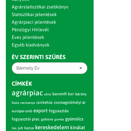
Agrárstatisztikai zsebkönyv
Statisztikai jelentések
Agrárpiaci jelentések
Pénzügyi Hírlevél
Éves jelentések
Egyéb kiadványok
ÉV SZERINTI SZŰRÉS
Bármely Év
CÍMKÉK
agrárpiac
baromfi
bor
bárány
alma
csirkehús
csomagolóhelyi ár
búza
cseresznye
export
fogyasztás
európai unió
gyümölcs
fogyasztói piac
gabona
gomba
kereskedelem
kínálat
juh
kacsa
hús