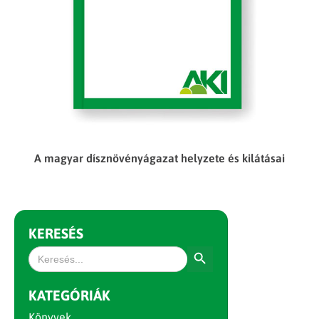
A magyar dísznövényágazat helyzete és kilátásai
KERESÉS
Search Button
Search
for:
KATEGÓRIÁK
Könyvek