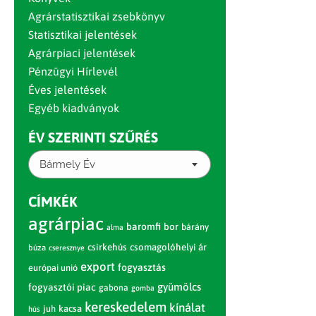
Agrárstatisztikai zsebkönyv
Statisztikai jelentések
Agrárpiaci jelentések
Pénzügyi Hírlevél
Éves jelentések
Egyéb kiadványok
ÉV SZERINTI SZŰRÉS
Bármely Év
CÍMKÉK
agrárpiac
baromfi
bor
bárány
alma
csirkehús
csomagolóhelyi ár
búza
cseresznye
export
fogyasztás
európai unió
gyümölcs
fogyasztói piac
gabona
gomba
kereskedelem
kínálat
juh
kacsa
hús