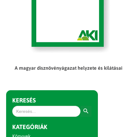
A magyar dísznövényágazat helyzete és kilátásai
KERESÉS
Search Button
Search
for:
KATEGÓRIÁK
Könyvek