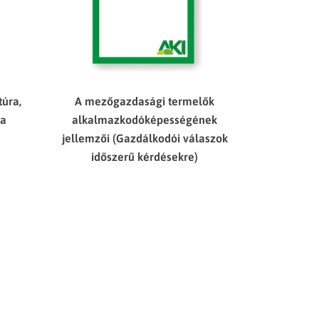
túra,
A mezőgazdasági termelők
ia
alkalmazkodóképességének
jellemzői (Gazdálkodói válaszok
időszerű kérdésekre)