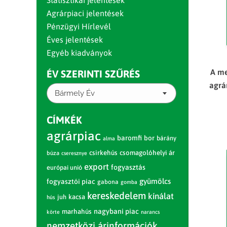
Statisztikai jelentések
Agrárpiaci jelentések
Pénzügyi Hírlevél
Éves jelentések
Egyéb kiadványok
A me
ÉV SZERINTI SZŰRÉS
agrá
Bármely Év
CÍMKÉK
agrárpiac
baromfi
bor
bárány
alma
csirkehús
csomagolóhelyi ár
búza
cseresznye
export
fogyasztás
európai unió
gyümölcs
fogyasztói piac
gabona
gomba
kereskedelem
kínálat
juh
kacsa
hús
nagybani piac
marhahús
körte
narancs
nemzetközi árinformációk