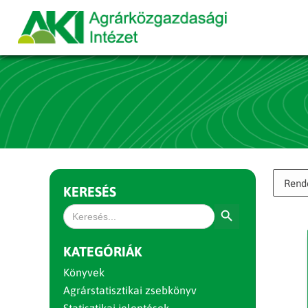
KERESÉS
Search Button
Search
for:
KATEGÓRIÁK
Könyvek
Agrárstatisztikai zsebkönyv