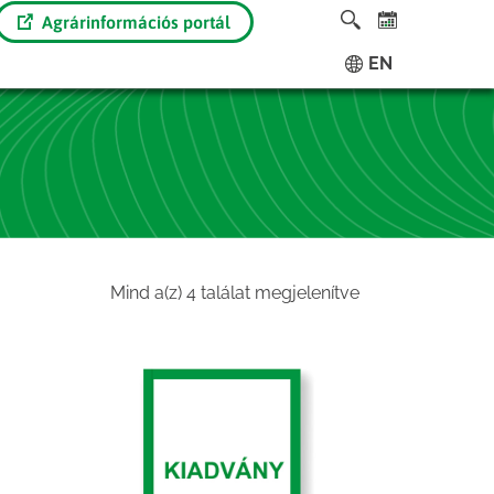
Agrárinformációs portál
EN
Sorted
Mind a(z) 4 találat megjelenítve
by
latest