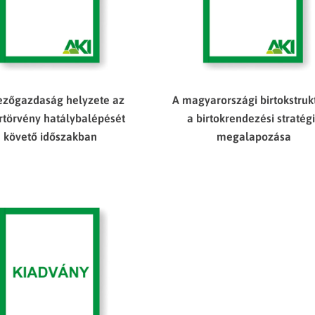
zőgazdaság helyzete az
A magyarországi birtokstruk
rtörvény hatálybalépését
a birtokrendezési stratég
követő időszakban
megalapozása