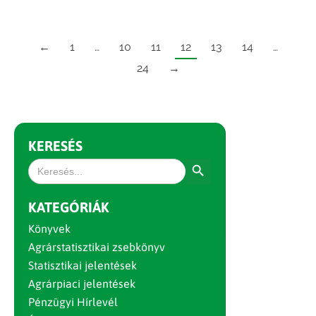
←
1
…
10
11
12
13
14
…
24
→
KERESÉS
Search Button
Search
for:
KATEGÓRIÁK
Könyvek
Agrárstatisztikai zsebkönyv
Statisztikai jelentések
Agrárpiaci jelentések
Pénzügyi Hírlevél