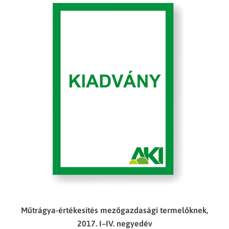
Műtrágya-értékesítés mezőgazdasági termelőknek,
2017. I–IV. negyedév