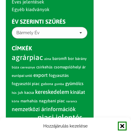
Éves jelentések
Egyéb kiadványok
ÉV SZERINTI SZŰRÉS
Bármely Év
CÍMKÉK
agrárpiac
baromfi
bor
bárány
alma
csirkehús
csomagolóhelyi ár
búza
cseresznye
export
fogyasztás
európai unió
gyümölcs
fogyasztói piac
gabona
gomba
kereskedelem
kínálat
juh
kacsa
hús
nagybani piac
marhahús
körte
narancs
nemzetközi árinformációk
piaci jelentés
piac
paradicsom
Hozzájárulás kezelése
pulyka
pulykahús
sertés
sertéshús