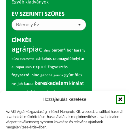
Egyéb kiadványok
ÉV SZERINTI SZŰRÉS
Bármely Év
CÍMKÉK
agrárpiac
baromfi
bor
bárány
alma
csirkehús
csomagolóhelyi ár
búza
cseresznye
export
fogyasztás
európai unió
gyümölcs
fogyasztói piac
gabona
gomba
kereskedelem
kínálat
juh
kacsa
hús
nagybani piac
marhahús
körte
narancs
nemzetközi árinformációk
Hozzájárulás kezelése
piaci jelentés
piac
paradicsom
Az AKI Agrárközgazdasági Intézet Nonprofit Kft. weboldala sütiket használ
a weboldal működtetése, használatának megkönnyítése, a weboldalon
pulyka
pulykahús
sertés
sertéshús
végzett tevékenység nyomon követése és releváns ajánlatok
termelői
termelés
megjelenítése érdekében.
szarvasmarha