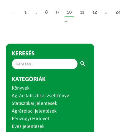
←
1
…
8
9
10
11
12
…
24
→
KERESÉS
Search Button
Search
for:
KATEGÓRIÁK
Könyvek
Agrárstatisztikai zsebkönyv
Statisztikai jelentések
Agrárpiaci jelentések
Pénzügyi Hírlevél
Éves jelentések