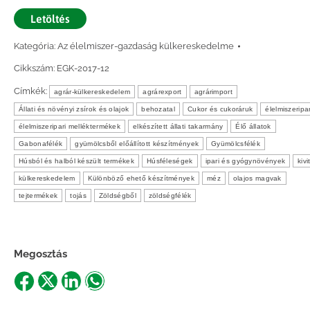
Letöltés
Kategória:
Az élelmiszer-gazdaság külkereskedelme
Cikkszám:
EGK-2017-12
Címkék:
agrár-külkereskedelem
agrárexport
agrárimport
Állati és növényi zsírok és olajok
behozatal
Cukor és cukoráruk
élelmiszeripa
élelmiszeripari melléktermékek
elkészített állati takarmány
Élő állatok
Gabonafélék
gyümölcsből előállított készítmények
Gyümölcsfélék
Húsból és halból készült termékek
Húsféleségek
ipari és gyógynövények
kivi
külkereskedelem
Különböző ehető készítmények
méz
olajos magvak
tejtermékek
tojás
Zöldségből
zöldségfélék
Megosztás
Share
Share
Share
Share