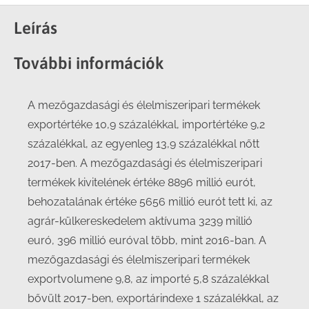
on
on
on
on
Facebook
X
LinkedIn
WhatsApp
Leírás
További információk
A mezőgazdasági és élelmiszeripari termékek
exportértéke 10,9 százalékkal, importértéke 9,2
százalékkal, az egyenleg 13,9 százalékkal nőtt
2017-ben. A mezőgazdasági és élelmiszeripari
termékek kivitelének értéke 8896 millió eurót,
behozatalának értéke 5656 millió eurót tett ki, az
agrár-külkereskedelem aktívuma 3239 millió
euró, 396 millió euróval több, mint 2016-ban. A
mezőgazdasági és élelmiszeripari termékek
exportvolumene 9,8, az importé 5,8 százalékkal
bővült 2017-ben, exportárindexe 1 százalékkal, az