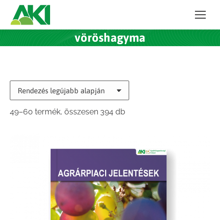
vöröshagyma
Sorted
49–60 termék, összesen 394 db
by
latest