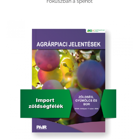
Fókuszban a spenót