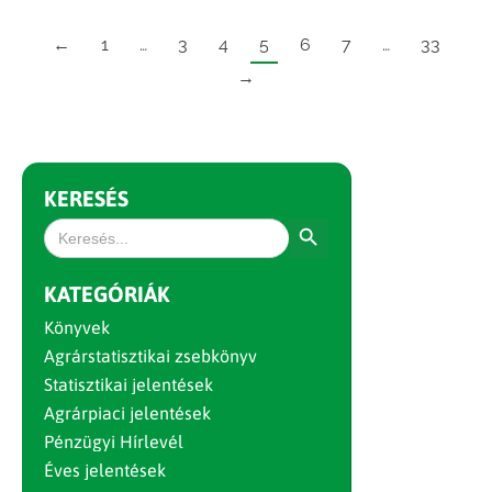
←
1
…
3
4
5
6
7
…
33
→
KERESÉS
Search Button
Search
for:
KATEGÓRIÁK
Könyvek
Agrárstatisztikai zsebkönyv
Statisztikai jelentések
Agrárpiaci jelentések
Pénzügyi Hírlevél
Éves jelentések