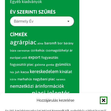
Egyéb kiadványok
ÉV SZERINTI SZŰRÉS
Bármely Év
CÍMKÉK
agrárpiac
baromfi
bor
bárány
alma
csirkehús
csomagolóhelyi ár
búza
cseresznye
export
fogyasztás
európai unió
gyümölcs
fogyasztói piac
gabona
gomba
kereskedelem
kínálat
juh
kacsa
hús
nagybani piac
marhahús
körte
narancs
nemzetközi árinformációk
piaci jelentés
piac
paradicsom
Hozzájárulás kezelése
pulyka
pulykahús
sertés
sertéshús
termelői
termelés
szarvasmarha