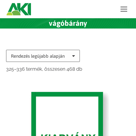
vágóbárány
Sorted
325–336 termék, összesen 468 db
by
latest