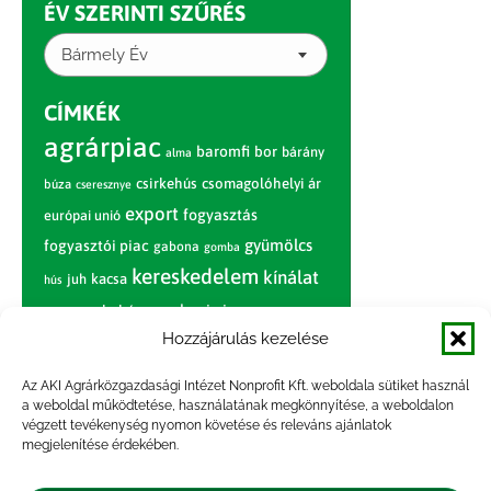
ÉV SZERINTI SZŰRÉS
Bármely Év
CÍMKÉK
agrárpiac
baromfi
bor
bárány
alma
csirkehús
csomagolóhelyi ár
búza
cseresznye
export
fogyasztás
európai unió
gyümölcs
fogyasztói piac
gabona
gomba
kereskedelem
kínálat
juh
kacsa
hús
nagybani piac
marhahús
körte
narancs
nemzetközi árinformációk
Hozzájárulás kezelése
piaci jelentés
piac
paradicsom
Az AKI Agrárközgazdasági Intézet Nonprofit Kft. weboldala sütiket használ
a weboldal működtetése, használatának megkönnyítése, a weboldalon
pulyka
pulykahús
sertés
sertéshús
végzett tevékenység nyomon követése és releváns ajánlatok
termelői
termelés
megjelenítése érdekében.
szarvasmarha
ár
világpiac
tojás
vágóbárány