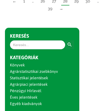
←
1
…
26
27
28
29
30
…
39
→
KERESÉS
Search Button
Search
for:
KATEGÓRIÁK
Könyvek
Agrárstatisztikai zsebkönyv
Statisztikai jelentések
Agrárpiaci jelentések
Pénzügyi Hírlevél
Éves jelentések
Egyéb kiadványok