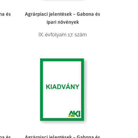
na és
Agrárpiaci jelentések – Gabona és
ipari növények
IX. évfolyam 17. szám
na és
Agrárpiaci jelentések – Gabona és