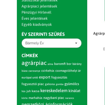
Statisztikai jelentések
Agrárpiaci jelentések
Pénzügyi Hírlevél
Éves jelentések
Egyéb kiadványok
Agrárp
ÉV SZERINTI SZŰRÉS
Bármely Év
I
CÍMKÉK
agrárpiac
baromfi
bor
bárány
alma
csirkehús
csomagolóhelyi ár
búza
cseresznye
export
fogyasztás
európai unió
gyümölcs
fogyasztói piac
gabona
gomba
kereskedelem
kínálat
juh
kacsa
hús
nagybani piac
marhahús
körte
narancs
nemzetközi árinformációk