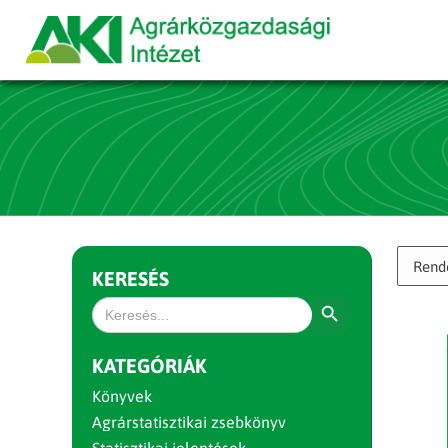
KERESÉS
Search Button
Search
for:
KATEGÓRIÁK
Könyvek
Agrárstatisztikai zsebkönyv