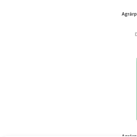
Agrárp
Agrárp