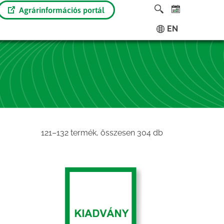
Agrárinformációs portál
EN
Sorted
121–132 termék, összesen 304 db
by
latest