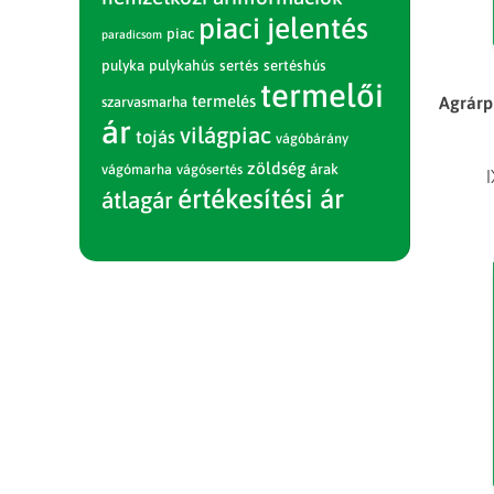
piaci jelentés
piac
paradicsom
pulyka
pulykahús
sertés
sertéshús
termelői
termelés
Agrárp
szarvasmarha
ár
világpiac
tojás
vágóbárány
zöldség
vágómarha
vágósertés
árak
értékesítési ár
átlagár