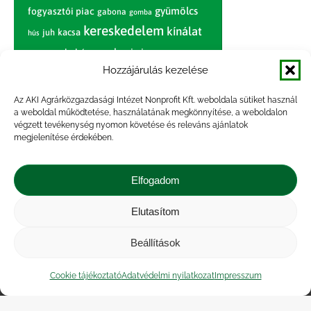
gyümölcs
fogyasztói piac
gabona
gomba
kereskedelem
kínálat
juh
kacsa
hús
nagybani piac
marhahús
körte
narancs
nemzetközi árinformációk
Hozzájárulás kezelése
piaci jelentés
piac
paradicsom
Az AKI Agrárközgazdasági Intézet Nonprofit Kft. weboldala sütiket használ
a weboldal működtetése, használatának megkönnyítése, a weboldalon
pulyka
pulykahús
sertés
sertéshús
végzett tevékenység nyomon követése és releváns ajánlatok
termelői
termelés
megjelenítése érdekében.
szarvasmarha
ár
világpiac
tojás
vágóbárány
zöldség
Elfogadom
vágómarha
vágósertés
árak
értékesítési ár
átlagár
Elutasítom
Beállítások
Impresszum
|
Kapcsolat
|
Jogi nyilatkozat
|
Közérdekű adatok
|
Adatvédelmi nyilatkozat
|
Cookie tájékoztató
Adatvédelmi nyilatkozat
Impresszum
Akadálymentesítési nyilatkozat
|
Cookie
tájékoztató