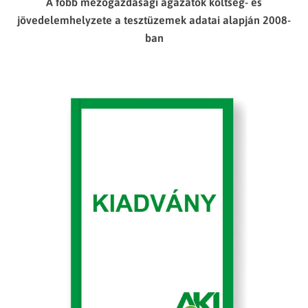
A főbb mezőgazdasági ágazatok költség- és
jövedelemhelyzete a tesztüzemek adatai alapján 2008-
ban