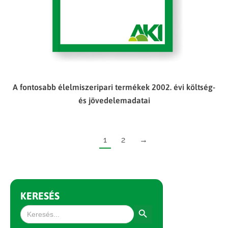
A fontosabb élelmiszeripari termékek 2002. évi költség-
és jövedelemadatai
1
2
→
KERESÉS
Search Button
Search
for: