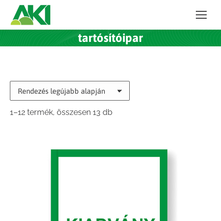
tartósítóipar
Sorted
1–12 termék, összesen 13 db
by
latest