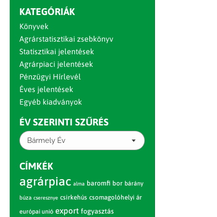
KATEGÓRIÁK
Könyvek
Agrárstatisztikai zsebkönyv
Statisztikai jelentések
Agrárpiaci jelentések
Pénzügyi Hírlevél
Éves jelentések
Egyéb kiadványok
ÉV SZERINTI SZŰRÉS
Bármely Év
CÍMKÉK
agrárpiac
baromfi
bor
bárány
alma
csirkehús
csomagolóhelyi ár
búza
cseresznye
export
fogyasztás
európai unió