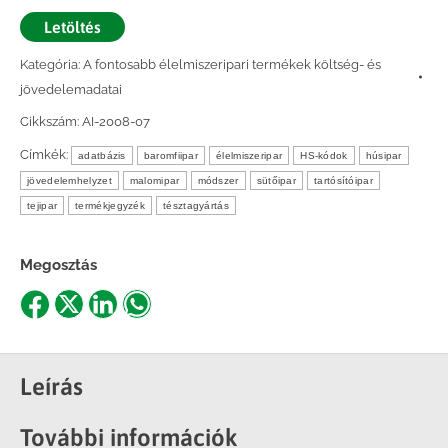
Letöltés
Kategória:
A fontosabb élelmiszeripari termékek költség- és
jövedelemadatai
Cikkszám:
AI-2008-07
Címkék:
adatbázis
baromfiipar
élelmiszeripar
HS-kódok
húsipar
jövedelemhelyzet
malomipar
módszer
sütőipar
tartósítóipar
tejipar
termékjegyzék
tésztagyártás
Megosztás
Share
Share
Share
Share
on
on
on
on
Facebook
X
LinkedIn
WhatsApp
Leírás
További információk