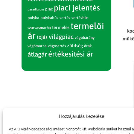
piaci jelentés
piac
paradicsom
pulyka
pulykahús
sertés
sertéshús
termelői
termelés
szarvasmarha
koc
ár
világpiac
tojás
vágóbárány
műkö
zöldség
vágómarha
vágósertés
árak
értékesítési ár
átlagár
Hozzájárulás kezelése
Az AKI Agrárközgazdasági Intézet Nonprofit Kft. weboldala sütiket használ 