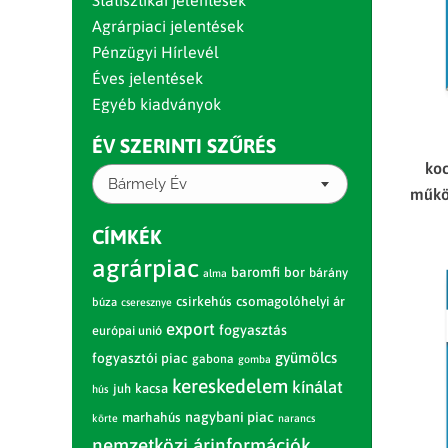
Statisztikai jelentések
Agrárpiaci jelentések
Pénzügyi Hírlevél
Éves jelentések
Egyéb kiadványok
ÉV SZERINTI SZŰRÉS
koc
Bármely Év
műkö
CÍMKÉK
agrárpiac
baromfi
bor
bárány
alma
csirkehús
csomagolóhelyi ár
búza
cseresznye
export
fogyasztás
európai unió
gyümölcs
fogyasztói piac
gabona
gomba
kereskedelem
kínálat
juh
kacsa
hús
nagybani piac
marhahús
körte
narancs
nemzetközi árinformációk