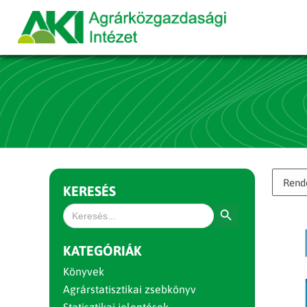
KERESÉS
Search Button
Search
for:
KATEGÓRIÁK
Könyvek
Agrárstatisztikai zsebkönyv