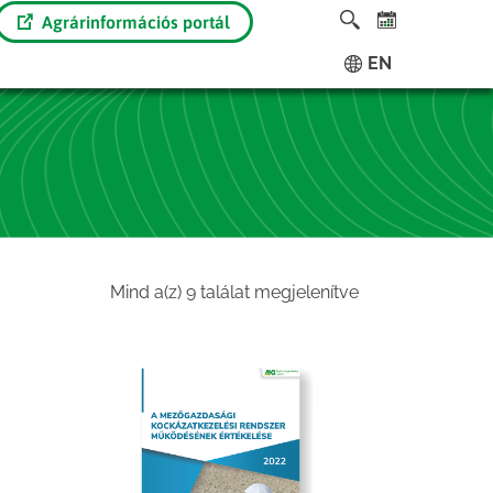
Agrárinformációs portál
EN
Sorted
Mind a(z) 9 találat megjelenítve
by
latest