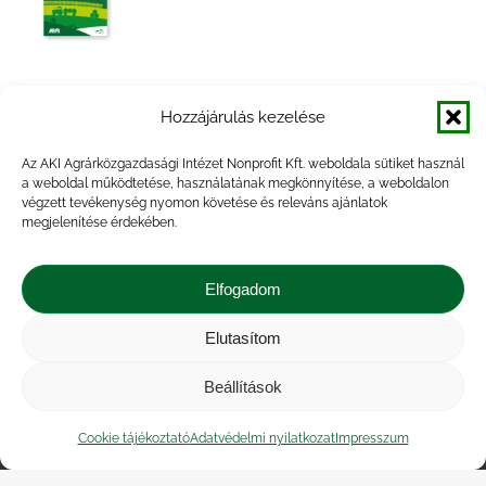
A mezőgazdasági kockázatkezelési
Hozzájárulás kezelése
rendszer működésének értékelése 2019
Az AKI Agrárközgazdasági Intézet Nonprofit Kft. weboldala sütiket használ
a weboldal működtetése, használatának megkönnyítése, a weboldalon
végzett tevékenység nyomon követése és releváns ajánlatok
megjelenítése érdekében.
Az agrár-kockázatkezelési rendszer
működésének értékelése, 2018
Elfogadom
Elutasítom
Beállítások
Impresszum
|
Kapcsolat
|
Jogi nyilatkozat
|
Közérdekű adatok
|
Adatvédelmi nyilatkozat
|
Cookie tájékoztató
Adatvédelmi nyilatkozat
Impresszum
Akadálymentesítési nyilatkozat
|
Cookie