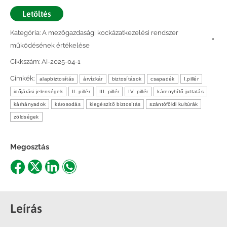
Letöltés
Kategória:
A mezőgazdasági kockázatkezelési rendszer
működésének értékelése
Cikkszám:
AI-2025-04-1
Címkék:
alapbiztosítás
árvízkár
biztosítások
csapadék
I.pillér
időjárási jelenségek
II. pillér
III. pillér
IV. pillér
kárenyhítő juttatás
kárhányadok
károsodás
kiegészítő biztosítás
szántóföldi kultúrák
zöldségek
Megosztás
Share
Share
Share
Share
on
on
on
on
Facebook
X
LinkedIn
WhatsApp
Leírás