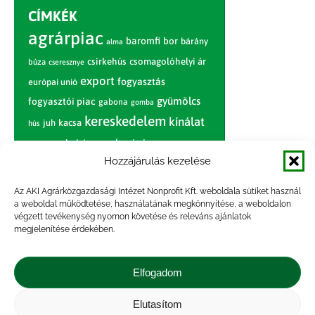
CÍMKÉK
agrárpiac
baromfi
bor
bárány
alma
csirkehús
csomagolóhelyi ár
búza
cseresznye
export
fogyasztás
európai unió
gyümölcs
fogyasztói piac
gabona
gomba
kereskedelem
kínálat
juh
kacsa
hús
nagybani piac
marhahús
körte
narancs
nemzetközi árinformációk
Hozzájárulás kezelése
piaci jelentés
piac
paradicsom
Az AKI Agrárközgazdasági Intézet Nonprofit Kft. weboldala sütiket használ
a weboldal működtetése, használatának megkönnyítése, a weboldalon
pulyka
pulykahús
sertés
sertéshús
végzett tevékenység nyomon követése és releváns ajánlatok
termelői
termelés
szarvasmarha
megjelenítése érdekében.
ár
világpiac
tojás
vágóbárány
zöldség
Elfogadom
vágómarha
vágósertés
árak
értékesítési ár
átlagár
Elutasítom