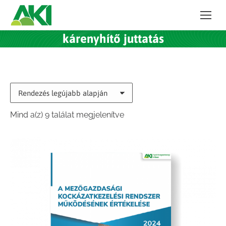
kárenyhítő juttatás
Sorted
Mind a(z) 9 találat megjelenítve
by
latest