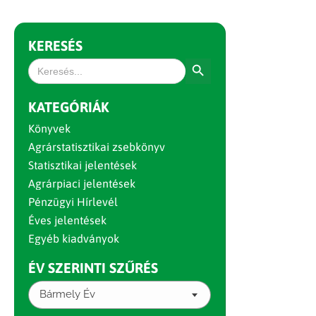
KERESÉS
Search Button
Search
for:
KATEGÓRIÁK
Könyvek
Agrárstatisztikai zsebkönyv
Statisztikai jelentések
Agrárpiaci jelentések
Pénzügyi Hírlevél
Éves jelentések
Egyéb kiadványok
ÉV SZERINTI SZŰRÉS
Bármely Év