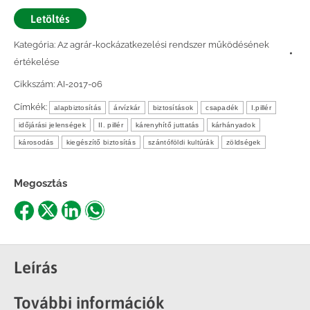
Letöltés
Kategória:
Az agrár-kockázatkezelési rendszer működésének
értékelése
Cikkszám:
AI-2017-06
Címkék:
alapbiztosítás
árvízkár
biztosítások
csapadék
I.pillér
időjárási jelenségek
II. pillér
kárenyhítő juttatás
kárhányadok
károsodás
kiegészítő biztosítás
szántóföldi kultúrák
zöldségek
Megosztás
Share
Share
Share
Share
on
on
on
on
Facebook
X
LinkedIn
WhatsApp
Leírás
További információk