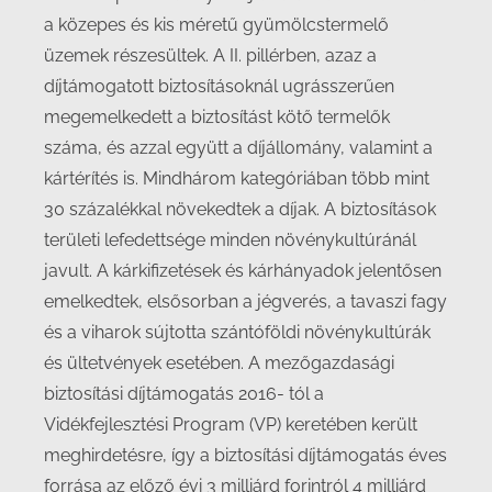
a közepes és kis méretű gyümölcstermelő
üzemek részesültek. A II. pillérben, azaz a
díjtámogatott biztosításoknál ugrásszerűen
megemelkedett a biztosítást kötő termelők
száma, és azzal együtt a díjállomány, valamint a
kártérítés is. Mindhárom kategóriában több mint
30 százalékkal növekedtek a díjak. A biztosítások
területi lefedettsége minden növénykultúránál
javult. A kárkifizetések és kárhányadok jelentősen
emelkedtek, elsősorban a jégverés, a tavaszi fagy
és a viharok sújtotta szántóföldi növénykultúrák
és ültetvények esetében. A mezőgazdasági
biztosítási díjtámogatás 2016- tól a
Vidékfejlesztési Program (VP) keretében került
meghirdetésre, így a biztosítási díjtámogatás éves
forrása az előző évi 3 milliárd forintról 4 milliárd