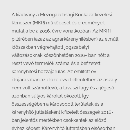
A kiadvány a Mezőgazdasági Kockázatkezelési
Rendszer (MKR) működését és eredményeit
mutatja be a 2016. évre vonatkozóan. Az MKR I.
pillérében (azaz az agrárkárenyhítésben) az elmúlt
időszakban végrehajtott jogszabályi
változásoknak köszönhetően 2016- ban nőtt a
részt vevő termelők száma és a befizetett
kárenyhítési hozzájárulás. Az említett év
időjárásában az előző évvel ellentétben az aszály
nem volt számottevő, a tavaszi fagy és a jégeső
azonban súlyos károkat okozott. Így
összességében a károsodott területek és a
kárenyhítő juttatásként kifizetett összegek 2016-
ban jelentős mértékben csökkentek az előző
évhez képest. Kárenyhítő juttatásban elsősorban