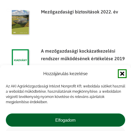
Mezőgazdasági biztosítások 2022. év
A mezőgazdasági kockázatkezelési
rendszer működésének értékelése 2019
Hozzájárulás kezelése
Az AKI Agrárközgazdasági Intézet Nonprofit Kft. weboldala sütiket használ
Az agrár-kockázatkezelési rendszer
a weboldal működtetése, használatának megkönnyítése, a weboldalon
végzett tevékenység nyomon követése és releváns ajánlatok
működésének értékelése, 2016
megjelenítése érdekében.
Elfogadom