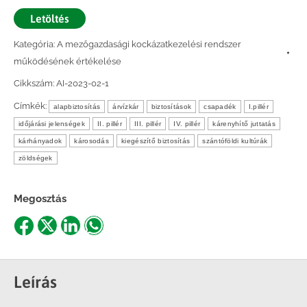
Letöltés
Kategória:
A mezőgazdasági kockázatkezelési rendszer
működésének értékelése
Cikkszám:
AI-2023-02-1
Címkék:
alapbiztosítás
árvízkár
biztosítások
csapadék
I.pillér
időjárási jelenségek
II. pillér
III. pillér
IV. pillér
kárenyhítő juttatás
kárhányadok
károsodás
kiegészítő biztosítás
szántóföldi kultúrák
zöldségek
Megosztás
Share
Share
Share
Share
on
on
on
on
Facebook
X
LinkedIn
WhatsApp
Leírás