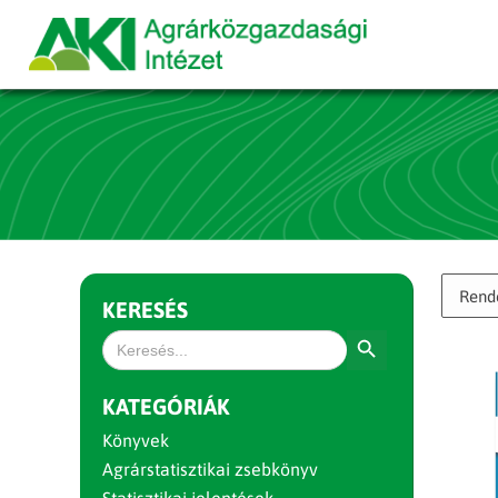
KERESÉS
Search Button
Search
for:
KATEGÓRIÁK
Könyvek
Agrárstatisztikai zsebkönyv