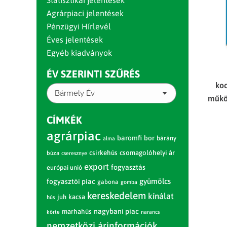
Statisztikai jelentések
Agrárpiaci jelentések
Pénzügyi Hírlevél
Éves jelentések
Egyéb kiadványok
ÉV SZERINTI SZŰRÉS
koc
Bármely Év
műkö
CÍMKÉK
agrárpiac
baromfi
bor
bárány
alma
csirkehús
csomagolóhelyi ár
búza
cseresznye
export
fogyasztás
európai unió
gyümölcs
fogyasztói piac
gabona
gomba
kereskedelem
kínálat
juh
kacsa
hús
nagybani piac
marhahús
körte
narancs
nemzetközi árinformációk