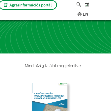
Agrárinformációs portál
EN
Sorted
Mind a(z) 3 találat megjelenítve
by
latest