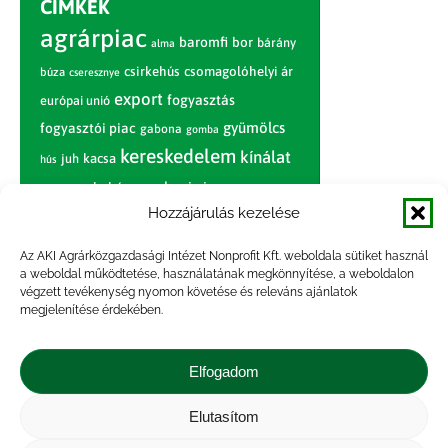
CÍMKÉK
agrárpiac
baromfi
bor
bárány
alma
csirkehús
csomagolóhelyi ár
búza
cseresznye
export
fogyasztás
európai unió
gyümölcs
fogyasztói piac
gabona
gomba
kereskedelem
kínálat
juh
kacsa
hús
nagybani piac
marhahús
körte
narancs
nemzetközi árinformációk
Hozzájárulás kezelése
piaci jelentés
piac
paradicsom
Az AKI Agrárközgazdasági Intézet Nonprofit Kft. weboldala sütiket használ
a weboldal működtetése, használatának megkönnyítése, a weboldalon
pulyka
pulykahús
sertés
sertéshús
végzett tevékenység nyomon követése és releváns ajánlatok
termelői
termelés
szarvasmarha
megjelenítése érdekében.
ár
világpiac
tojás
vágóbárány
zöldség
Elfogadom
vágómarha
vágósertés
árak
értékesítési ár
átlagár
Elutasítom