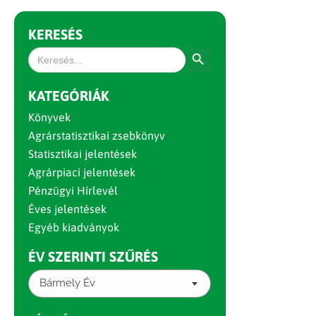
KERESÉS
Search Button
Search
for:
KATEGÓRIÁK
Könyvek
Agrárstatisztikai zsebkönyv
Statisztikai jelentések
Agrárpiaci jelentések
Pénzügyi Hírlevél
Éves jelentések
Egyéb kiadványok
ÉV SZERINTI SZŰRÉS
Bármely Év