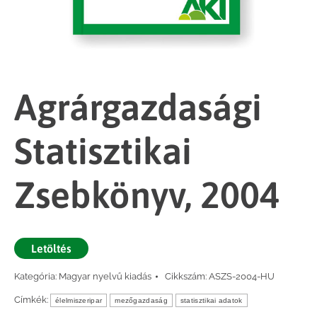
Agrárgazdasági
Statisztikai
Zsebkönyv, 2004
Letöltés
Kategória:
Magyar nyelvű kiadás
Cikkszám:
ASZS-2004-HU
Címkék:
élelmiszeripar
mezőgazdaság
statisztikai adatok