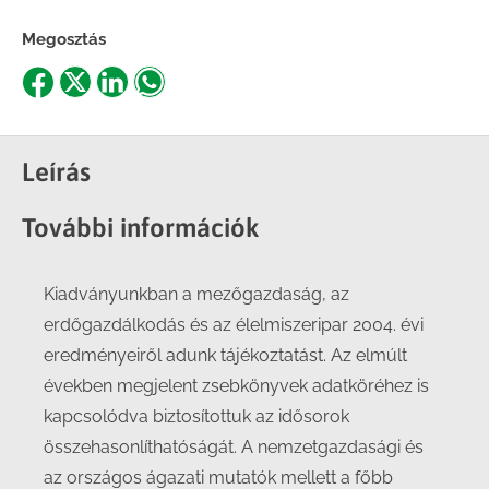
Megosztás
Share
Share
Share
Share
on
on
on
on
Facebook
X
LinkedIn
WhatsApp
Leírás
További információk
Kiadványunkban a mezőgazdaság, az
erdőgazdálkodás és az élelmiszeripar 2004. évi
eredményeiről adunk tájékoztatást. Az elmúlt
években megjelent zsebkönyvek adatköréhez is
kapcsolódva biztosítottuk az idősorok
összehasonlíthatóságát. A nemzetgazdasági és
az országos ágazati mutatók mellett a főbb