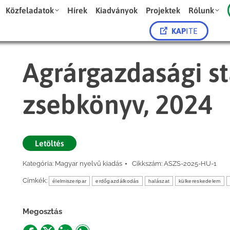
Közfeladatok
Hírek
Kiadványok
Projektek
Rólunk
KAP
ITE
Agrárgazdasági st
zsebkönyv, 2024
Letöltés
Kategória:
Magyar nyelvű kiadás
Cikkszám:
ASZS-2025-HU-1
Címkék:
élelmiszeripar
erdőgazdálkodás
halászat
külkereskedelem
Megosztás