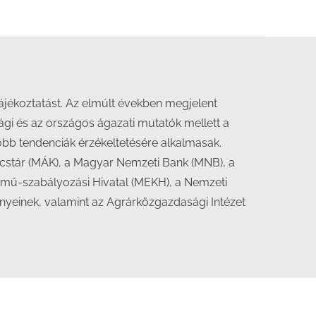
jékoztatást. Az elmúlt években megjelent
gi és az országos ágazati mutatók mellett a
őbb tendenciák érzékeltetésére alkalmasak.
ncs­tár (MÁK), a Magyar Nemzeti Bank (MNB), a
zmű-szabályozási Hivatal (MEKH), a Nemzeti
yeinek, valamint az Agrárközgazdasági Intézet