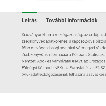
Leírás
További információk
Kiadványunkban a mezőgazdaság, az erdőgazdálk
zsebkönyvek adatköréhez is kapcsolódva biztosí
főbb mezőgazdasági adatokat vármegyei részletez
Zsebkönyvünk információi a Központi Statisztika
Nemzeti Adó- és Vámhivatal (NAV), az Országos
Földügyi Központ (NFK), az Eurostat és az ENS
(AKI) adatfeldolgozása­inak felhasználásával kész