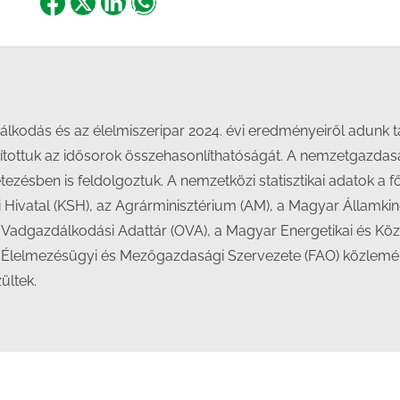
Share
Share
Share
Share
on
on
on
on
Facebook
X
LinkedIn
WhatsApp
odás és az élelmiszeripar 2024. évi eredményeiről adunk tá
tottuk az idősorok összehasonlíthatóságát. A nemzetgazdasá
ésben is feldolgoztuk. A nemzetközi statisztikai adatok a f
i Hivatal (KSH), az Agrárminisztérium (AM), a Magyar Államki
 Vadgazdálkodási Adattár (OVA), a Magyar Energetikai és Kö
Z Élelmezésügyi és Mezőgazdasági Szervezete (FAO) közlemén
ültek.