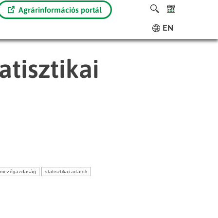
Agrárinformációs portál
EN
atisztikai
mezőgazdaság
statisztikai adatok