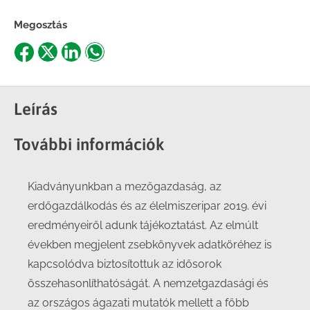
Megosztás
Share
Share
Share
Share
on
on
on
on
Facebook
X
LinkedIn
WhatsApp
Leírás
További információk
Kiadványunkban a mezőgazdaság, az
erdőgazdálkodás és az élelmiszeripar 2019. évi
eredményeiről adunk tájékoztatást. Az elmúlt
években megjelent zsebkönyvek adatköréhez is
kapcsolódva biztosítottuk az idősorok
összehasonlíthatóságát. A nemzetgazdasági és
az országos ágazati mutatók mellett a főbb