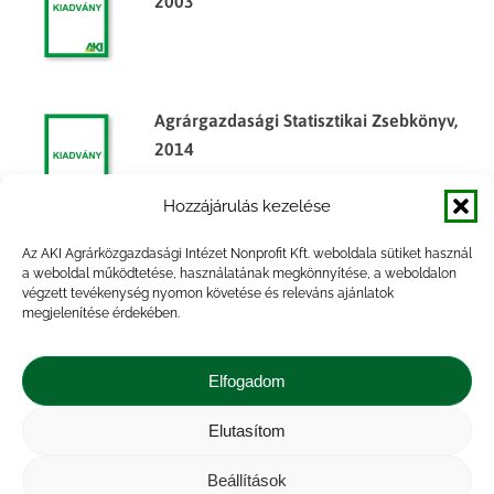
2003
Agrárgazdasági Statisztikai Zsebkönyv,
2014
Hozzájárulás kezelése
Az AKI Agrárközgazdasági Intézet Nonprofit Kft. weboldala sütiket használ
Agrárgazdasági Statisztikai Zsebkönyv,
a weboldal működtetése, használatának megkönnyítése, a weboldalon
végzett tevékenység nyomon követése és releváns ajánlatok
2013
megjelenítése érdekében.
Elfogadom
Elutasítom
Impresszum
|
Kapcsolat
|
Jogi nyilatkozat
|
Közérdekű adatok
|
Adatvédelmi nyilatkozat
|
Beállítások
Akadálymentesítési nyilatkozat
|
Cookie