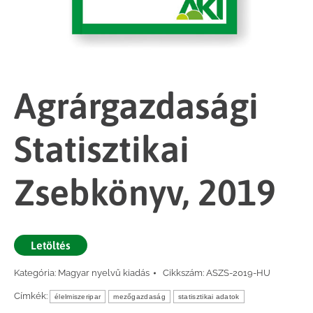
Agrárgazdasági
Statisztikai
Zsebkönyv, 2019
Letöltés
Kategória:
Magyar nyelvű kiadás
Cikkszám:
ASZS-2019-HU
Címkék:
élelmiszeripar
mezőgazdaság
statisztikai adatok