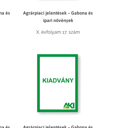
na és
Agrárpiaci jelentések – Gabona és
ipari növények
X. évfolyam 17. szám
na és
Agrárpiaci jelentések – Gabona és