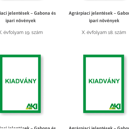
iaci jelentések – Gabona és
Agrárpiaci jelentések – Gabo
ipari növények
ipari növények
X. évfolyam 19. szám
X. évfolyam 18. szám
iaci jelentések – Gabona és
Agrárpiaci jelentések – Gabo