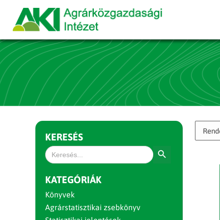
KERESÉS
Search Button
Search
for:
KATEGÓRIÁK
Könyvek
Agrárstatisztikai zsebkönyv