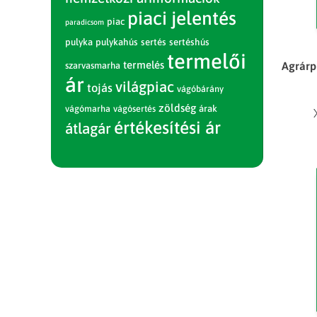
piaci jelentés
piac
paradicsom
pulyka
pulykahús
sertés
sertéshús
termelői
termelés
Agrárp
szarvasmarha
ár
világpiac
tojás
vágóbárány
zöldség
vágómarha
vágósertés
árak
értékesítési ár
átlagár