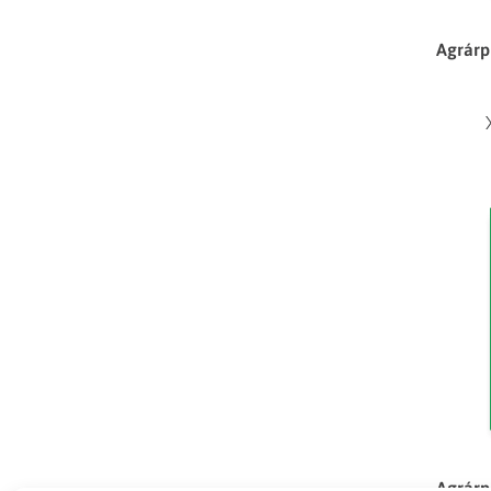
Agrárp
Agrárp