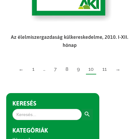
Az élelmiszergazdaság külkereskedelme, 2010. I-XII.
hónap
←
1
…
7
8
9
10
11
→
KERESÉS
Search Button
Search
for:
KATEGÓRIÁK