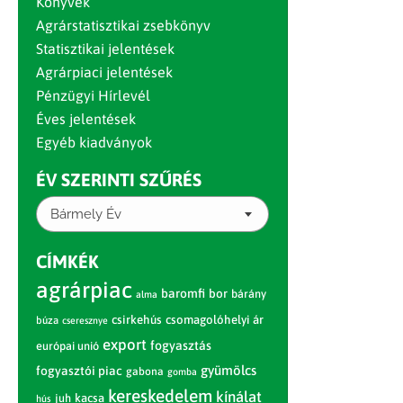
Könyvek
Agrárstatisztikai zsebkönyv
Statisztikai jelentések
Agrárpiaci jelentések
Pénzügyi Hírlevél
Éves jelentések
Egyéb kiadványok
ÉV SZERINTI SZŰRÉS
Bármely Év
CÍMKÉK
agrárpiac
baromfi
bor
bárány
alma
csirkehús
csomagolóhelyi ár
búza
cseresznye
export
fogyasztás
európai unió
gyümölcs
fogyasztói piac
gabona
gomba
kereskedelem
kínálat
juh
kacsa
hús