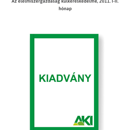
Az élelmiszergazdaság külkereskedelme, 2011. I-II.
hónap