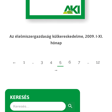
Az élelmiszergazdaság külkereskedelme, 2009. I-XI.
hónap
←
1
…
3
4
5
6
7
…
12
→
KERESÉS
Search Button
Search
for: