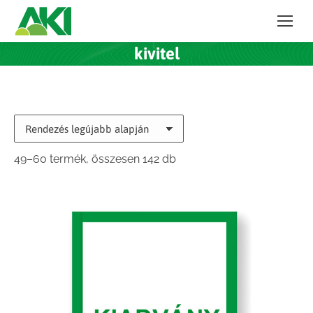
kivitel
Sorted
49–60 termék, összesen 142 db
by
latest