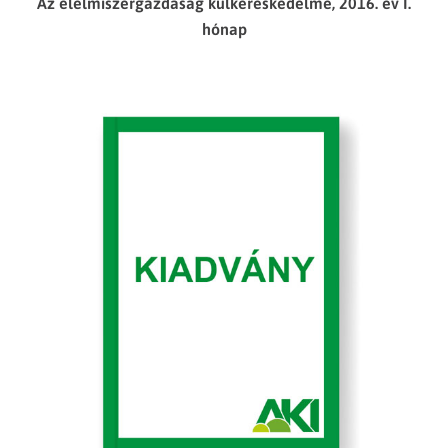
Az élelmiszergazdaság külkereskedelme, 2016. év I.
hónap