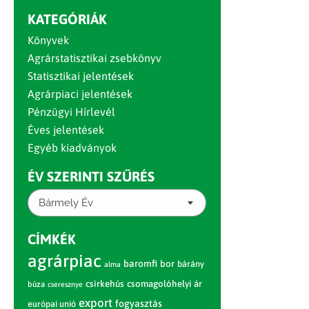
KATEGÓRIÁK
Könyvek
Agrárstatisztikai zsebkönyv
Statisztikai jelentések
Agrárpiaci jelentések
Pénzügyi Hírlevél
Éves jelentések
Egyéb kiadványok
ÉV SZERINTI SZŰRÉS
Bármely Év
CÍMKÉK
agrárpiac
baromfi
bor
bárány
alma
csirkehús
csomagolóhelyi ár
búza
cseresznye
export
fogyasztás
európai unió