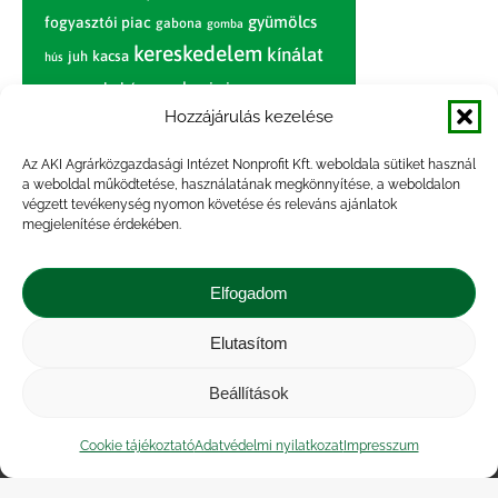
gyümölcs
fogyasztói piac
gabona
gomba
kereskedelem
kínálat
juh
kacsa
hús
nagybani piac
marhahús
körte
narancs
nemzetközi árinformációk
Hozzájárulás kezelése
piaci jelentés
piac
paradicsom
Az AKI Agrárközgazdasági Intézet Nonprofit Kft. weboldala sütiket használ
a weboldal működtetése, használatának megkönnyítése, a weboldalon
pulyka
pulykahús
sertés
sertéshús
végzett tevékenység nyomon követése és releváns ajánlatok
termelői
termelés
megjelenítése érdekében.
szarvasmarha
ár
világpiac
tojás
vágóbárány
zöldség
Elfogadom
vágómarha
vágósertés
árak
értékesítési ár
átlagár
Elutasítom
Beállítások
Impresszum
|
Kapcsolat
|
Jogi nyilatkozat
|
Közérdekű adatok
|
Adatvédelmi nyilatkozat
|
Cookie tájékoztató
Adatvédelmi nyilatkozat
Impresszum
Akadálymentesítési nyilatkozat
|
Cookie