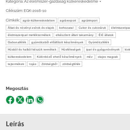
Kategória:
Az élelmiszer-gazdaság külkereskedelme
Cikkszám:
EGK-2016-10
Címkék:
agrár-külkereskedelem
agrárexport
agrárimport
Állati és növényi zsírok és olajok
behozatal
Cukor és cukoráruk
élelmiszeripa
élelmiszeripari melléktermékek
elkészített állati takarmány
Élő állatok
Gabonafélék
gyümölcsből előállított készítmények
Gyümölcsfélék
Húsból és halból készült termékek
Húsféleségek
ipari és gyógynövények
kivi
külkereskedelem
Különböző ehető készítmények
méz
olajos magvak
tejtermékek
tojás
Zöldségből
zöldségfélék
Megosztás
Share
Share
Share
Share
on
on
on
on
Facebook
X
LinkedIn
WhatsApp
Leírás