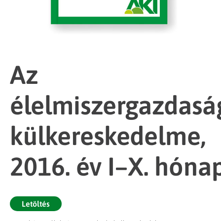
Az
élelmiszergazdasá
külkereskedelme,
2016. év I–X. hóna
Letöltés