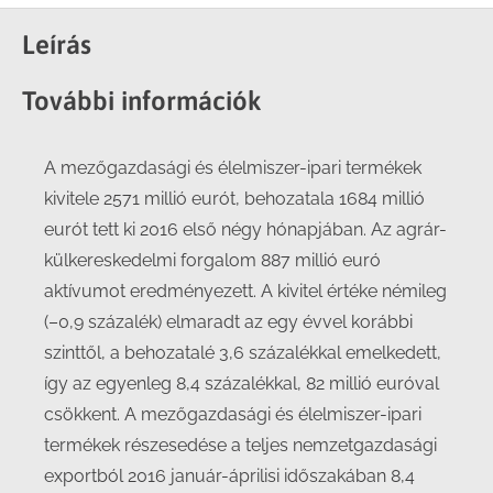
on
on
on
on
Facebook
X
LinkedIn
WhatsApp
Leírás
További információk
A mezőgazdasági és élelmiszer-ipari termékek
kivitele 2571 millió eurót, behozatala 1684 millió
eurót tett ki 2016 első négy hónapjában. Az agrár-
külkereskedelmi forgalom 887 millió euró
aktívumot eredményezett. A kivitel értéke némileg
(–0,9 százalék) elmaradt az egy évvel korábbi
szinttől, a behozatalé 3,6 százalékkal emelkedett,
így az egyenleg 8,4 százalékkal, 82 millió euróval
csökkent. A mezőgazdasági és élelmiszer-ipari
termékek részesedése a teljes nemzetgazdasági
exportból 2016 január-áprilisi időszakában 8,4