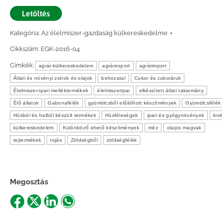
Letöltés
Kategória:
Az élelmiszer-gazdaság külkereskedelme
Cikkszám:
EGK-2016-04
Címkék:
agrár-külkereskedelem
agrárexport
agrárimport
Állati és növényi zsírok és olajok
behozatal
Cukor és cukoráruk
Élelmiszer-ipari melléktermékek
élelmiszeripar
elkészített állati takarmány
Élő állatok
Gabonafélék
gyümölcsből előállított készítmények
Gyümölcsfélék
Húsból és halból készült termékek
Húsféleségek
ipari és gyógynövények
kivi
külkereskedelem
Különböző ehető készítmények
méz
olajos magvak
tejtermékek
tojás
Zöldségből
zöldségfélék
Megosztás
Share
Share
Share
Share