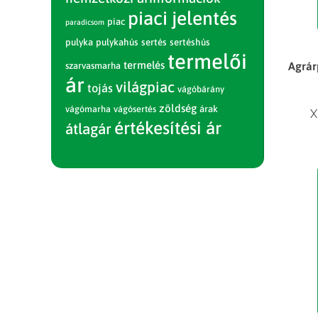
piaci jelentés
piac
paradicsom
pulyka
pulykahús
sertés
sertéshús
termelői
termelés
Agrár
szarvasmarha
ár
világpiac
tojás
vágóbárány
zöldség
vágómarha
vágósertés
árak
X
értékesítési ár
átlagár