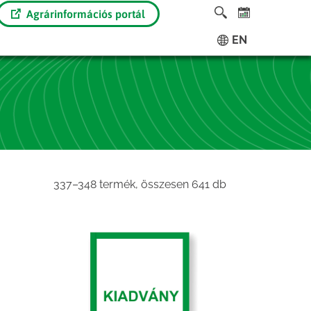
Agrárinformációs portál
EN
Sorted
337–348 termék, összesen 641 db
by
latest