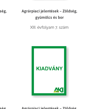
ség,
Agrárpiaci jelentések – Zöldség,
gyümölcs és bor
XIII. évfolyam 7. szám
ség,
Agrárpiaci jelentések – Zöldség,