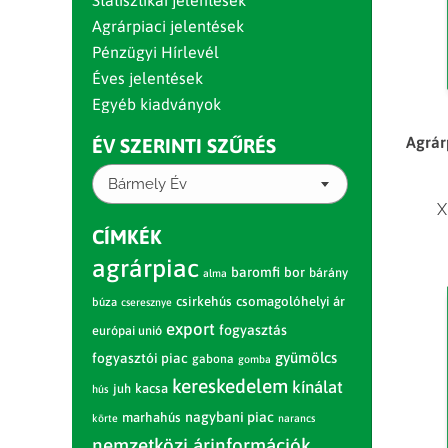
Statisztikai jelentések
Agrárpiaci jelentések
Pénzügyi Hírlevél
Éves jelentések
Egyéb kiadványok
Agrár
ÉV SZERINTI SZŰRÉS
Bármely Év
X
CÍMKÉK
agrárpiac
baromfi
bor
bárány
alma
csirkehús
csomagolóhelyi ár
búza
cseresznye
export
fogyasztás
európai unió
gyümölcs
fogyasztói piac
gabona
gomba
kereskedelem
kínálat
juh
kacsa
hús
nagybani piac
marhahús
körte
narancs
nemzetközi árinformációk