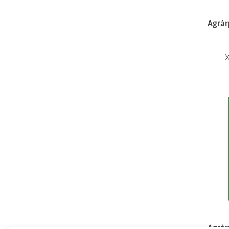
Agrár
X
Agrár