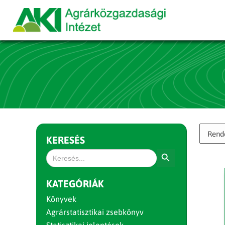
KERESÉS
Search Button
Search
for:
KATEGÓRIÁK
Könyvek
Agrárstatisztikai zsebkönyv