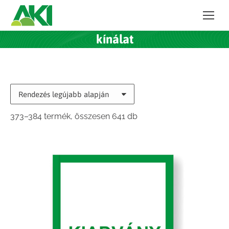
kínálat
Sorted
373–384 termék, összesen 641 db
by
latest