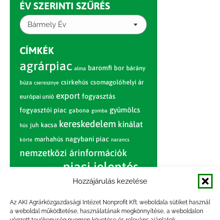
ÉV SZERINTI SZŰRÉS
Bármely Év
CÍMKÉK
agrárpiac
baromfi
bor
bárány
alma
csirkehús
csomagolóhelyi ár
búza
cseresznye
export
fogyasztás
európai unió
gyümölcs
fogyasztói piac
gabona
gomba
kereskedelem
kínálat
juh
kacsa
hús
nagybani piac
marhahús
körte
narancs
nemzetközi árinformációk
piaci jelentés
piac
paradicsom
Hozzájárulás kezelése
pulyka
pulykahús
sertés
sertéshús
termelői
termelés
szarvasmarha
Az AKI Agrárközgazdasági Intézet Nonprofit Kft. weboldala sütiket használ
ár
a weboldal működtetése, használatának megkönnyítése, a weboldalon
világpiac
tojás
vágóbárány