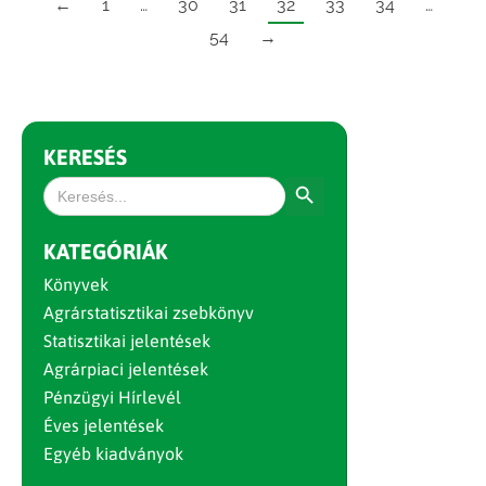
←
1
…
30
31
32
33
34
…
54
→
KERESÉS
Search Button
Search
for:
KATEGÓRIÁK
Könyvek
Agrárstatisztikai zsebkönyv
Statisztikai jelentések
Agrárpiaci jelentések
Pénzügyi Hírlevél
Éves jelentések
Egyéb kiadványok